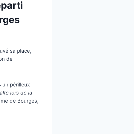
eparti
urges
ouvé sa place,
ion de
 un périlleux
alte lors de la
Dame de Bourges,