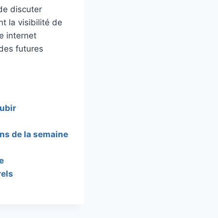
de discuter
 la visibilité de
e internet
des futures
ubir
ans de la semaine
e
rels