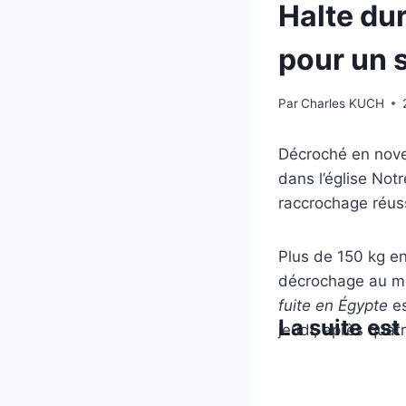
Halte dur
pour un 
Par
Charles KUCH
Décroché en novem
dans l’église No
raccrochage réuss
Plus de 150 kg en 
décrochage au mo
fuite en Égypte
es
La suite es
jeudi, après quat