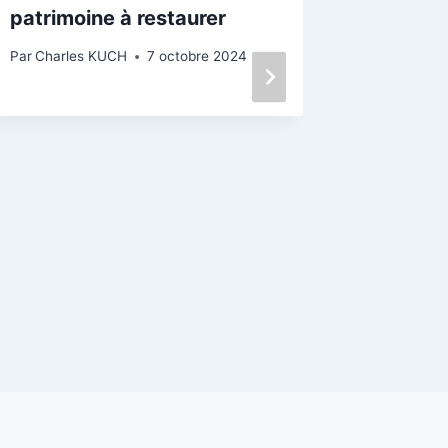
patrimoine à restaurer
Par
Charles KUCH
7 octobre 2024
Une lè
plus de
pour la
l’églis
Par
Charle