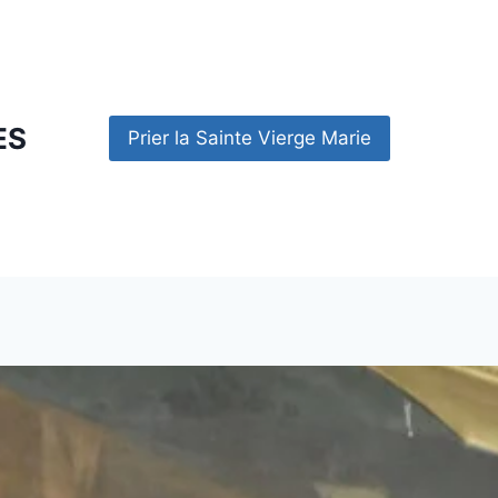
ES
Prier la Sainte Vierge Marie