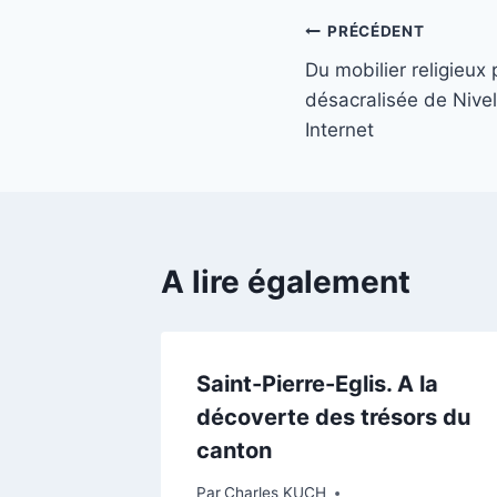
Navigation
PRÉCÉDENT
Du mobilier religieux
de
désacralisée de Nivel
l’article
Internet
A lire également
ssines
Saint-Pierre-Eglis. A la
oine
décoverte des trésors du
journée
canton
tualité
Par
Charles KUCH