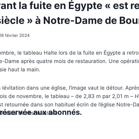
ant la fuite en Égypte « est r
siècle » à Notre-Dame de Bo
26 février 2024
bre, le tableau Halte lors de la fuite en Égypte a retr
tre-Dame après quatre mois de restauration. Une opérat
ie haut la main.
lévitation dans une église, l’image vaut le détour. Après
is de novembre, le tableau – de 2,83 m par 2,01 m –
H
t retournée dans son habituel écrin de l’église Notre-
t réservée aux abonnés.
re mois de restauration.