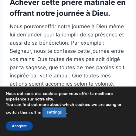
Achever cette prière matinale en
offrant notre journée à Dieu.
Nous pouvonsoffrir notre journée à Dieu même
lui demander pour la remplir de sa présence et
aussi de sa bénédiction. Par exemple :
Seigneur, nous te confesse cette journée entre
vos mains. Que toutes de mes pas soit dirigé
par ta sagesse, que toutes de mes paroles soit
inspirée par votre amour. Que toutes mes
actions soient accomplies selon ta volonté,
pour ta divine gloire et l’ensemble des bien.
Nous utilisons des cookies pour vous offrir la meilleure
expérience sur notre site.
Que ton lumière éclaire ma route ainsi que que
You can find out more about which cookies we are using or
tu habites mon cœur. Amen.
switch them off in
settings
.
Accepter
Invocation d’imploration