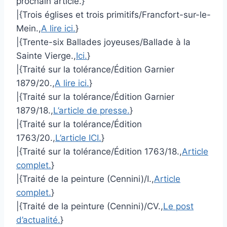
prochain article.}
|{Trois églises et trois primitifs/Francfort-sur-le-
Mein.,
A lire ici.
}
|{Trente-six Ballades joyeuses/Ballade à la
Sainte Vierge.,
Ici.
}
|{Traité sur la tolérance/Édition Garnier
1879/20.,
A lire ici.
}
|{Traité sur la tolérance/Édition Garnier
1879/18.,
L’article de presse.
}
|{Traité sur la tolérance/Édition
1763/20.,
L’article ICI.
}
|{Traité sur la tolérance/Édition 1763/18.,
Article
complet.
}
|{Traité de la peinture (Cennini)/I.,
Article
complet.
}
|{Traité de la peinture (Cennini)/CV.,
Le post
d’actualité.
}