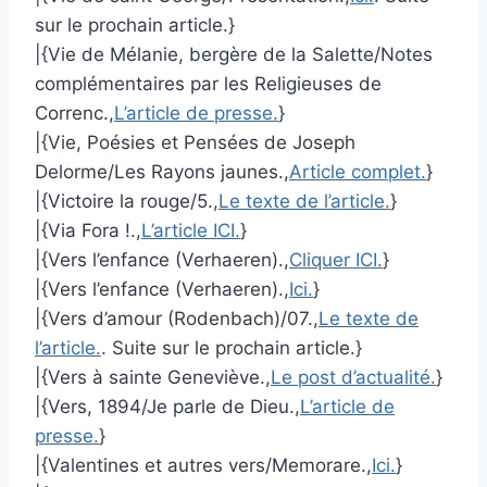
sur le prochain article.}
|{Vie de Mélanie, bergère de la Salette/Notes
complémentaires par les Religieuses de
Correnc.,
L’article de presse.
}
|{Vie, Poésies et Pensées de Joseph
Delorme/Les Rayons jaunes.,
Article complet.
}
|{Victoire la rouge/5.,
Le texte de l’article.
}
|{Via Fora !.,
L’article ICI.
}
|{Vers l’enfance (Verhaeren).,
Cliquer ICI.
}
|{Vers l’enfance (Verhaeren).,
Ici.
}
|{Vers d’amour (Rodenbach)/07.,
Le texte de
l’article.
. Suite sur le prochain article.}
|{Vers à sainte Geneviève.,
Le post d’actualité.
}
|{Vers, 1894/Je parle de Dieu.,
L’article de
presse.
}
|{Valentines et autres vers/Memorare.,
Ici.
}