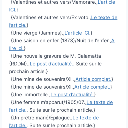
|{Valentines et autres vers/Memorare.,
L’article
ICI.
}
|{Valentines et autres vers/Ex voto.,
Le texte de
l’article.
}
|{Une vierge (Jammes).,
L’article ICI.
}
|{Une saison en enfer (1873)/Nuit de l’enfer.,
A
lire ici.
}
|{Une nouvelle gravure de M. Calamatta
(RDDM).,
Le post d’actualité.
. Suite sur le
prochain article.}
|{Une mine de souvenirs/XII.,
Article complet.
}
|{Une mine de souvenirs/XI.,
Article complet.
}
|{Une immortelle.,
Le post d’actualité.
}
|{Une femme m’apparut/1905/07.,
Le texte de
l’article.
. Suite sur le prochain article.}
|{Un prêtre marié/Épilogue.,
Le texte de
l’article.
. Suite sur le prochain article.}