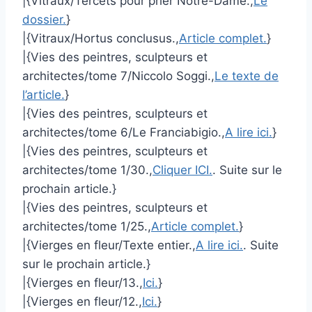
|{Vitraux/Tercets pour prier Notre-Dame.,
Le
dossier.
}
|{Vitraux/Hortus conclusus.,
Article complet.
}
|{Vies des peintres, sculpteurs et
architectes/tome 7/Niccolo Soggi.,
Le texte de
l’article.
}
|{Vies des peintres, sculpteurs et
architectes/tome 6/Le Franciabigio.,
A lire ici.
}
|{Vies des peintres, sculpteurs et
architectes/tome 1/30.,
Cliquer ICI.
. Suite sur le
prochain article.}
|{Vies des peintres, sculpteurs et
architectes/tome 1/25.,
Article complet.
}
|{Vierges en fleur/Texte entier.,
A lire ici.
. Suite
sur le prochain article.}
|{Vierges en fleur/13.,
Ici.
}
|{Vierges en fleur/12.,
Ici.
}