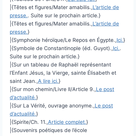
|{Têtes et figures/Mater amabilis.,
L’article de
presse.
. Suite sur le prochain article.}
|{Têtes et figures/Mater amabilis.,
L’article de
presse.
}
|{Symphonie héroïque/Le Repos en Égypte.,
Ici.
}
|{Symbole de Constantinople (éd. Guyot).,
Ici.
.
Suite sur le prochain article.}
|{Sur un tableau de Raphaël représentant
l’Enfant Jésus, la Vierge, sainte Élisabeth et
saint Jean.,
A lire ici.
}
|{Sur mon chemin/Livre II/Article 9.,
Le post
d’actualité.
}
|{Sur La Vérité, ouvrage anonyme.,
Le post
d’actualité.
}
|{Spirite/Ch. 11.,
Article complet.
}
|{Souvenirs poétiques de l’école