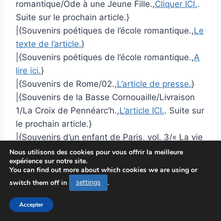
romantique/Ode à une Jeune Fille.,
Cliquer ICI.
.
Suite sur le prochain article.}
|{Souvenirs poétiques de l’école romantique.,
Le
texte de l’article.
}
|{Souvenirs poétiques de l’école romantique.,
A
lire ici.
}
|{Souvenirs de Rome/02.,
L’article de presse.
}
|{Souvenirs de la Basse Cornouaille/Livraison
1/La Croix de Pennéarc’h.,
L’article ICI.
. Suite sur
le prochain article.}
|{Souvenirs d’un enfant de Paris, vol. 3/« La vie
moderne »/V.,
A lire ici.
}
Nous utilisons des cookies pour vous offrir la meilleure
expérience sur notre site.
|{Silhouettes canadiennes/La Vénérable
You can find out more about which cookies we are using or
Marguerite Bourgeoys.,
L’article de presse.
}
switch them off in
settings
.
|{Silhouettes canadiennes/Jeanne Mance.,
A lire
ici.
. Suite sur le prochain article.}
Accepter
|{Silhouettes canadiennes/Jeanne