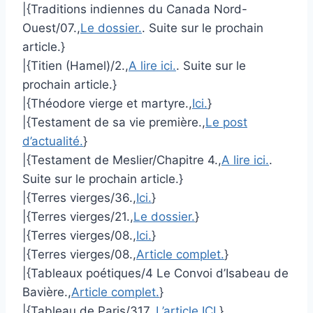
|{Traditions indiennes du Canada Nord-
Ouest/07.,
Le dossier.
. Suite sur le prochain
article.}
|{Titien (Hamel)/2.,
A lire ici.
. Suite sur le
prochain article.}
|{Théodore vierge et martyre.,
Ici.
}
|{Testament de sa vie première.,
Le post
d’actualité.
}
|{Testament de Meslier/Chapitre 4.,
A lire ici.
.
Suite sur le prochain article.}
|{Terres vierges/36.,
Ici.
}
|{Terres vierges/21.,
Le dossier.
}
|{Terres vierges/08.,
Ici.
}
|{Terres vierges/08.,
Article complet.
}
|{Tableaux poétiques/4 Le Convoi d’Isabeau de
Bavière.,
Article complet.
}
|{Tableau de Paris/317.,
L’article ICI.
}