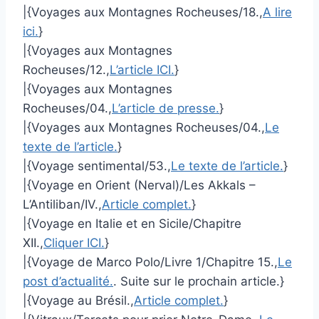
|{Voyages aux Montagnes Rocheuses/18.,
A lire
ici.
}
|{Voyages aux Montagnes
Rocheuses/12.,
L’article ICI.
}
|{Voyages aux Montagnes
Rocheuses/04.,
L’article de presse.
}
|{Voyages aux Montagnes Rocheuses/04.,
Le
texte de l’article.
}
|{Voyage sentimental/53.,
Le texte de l’article.
}
|{Voyage en Orient (Nerval)/Les Akkals –
L’Antiliban/IV.,
Article complet.
}
|{Voyage en Italie et en Sicile/Chapitre
XII.,
Cliquer ICI.
}
|{Voyage de Marco Polo/Livre 1/Chapitre 15.,
Le
post d’actualité.
. Suite sur le prochain article.}
|{Voyage au Brésil.,
Article complet.
}