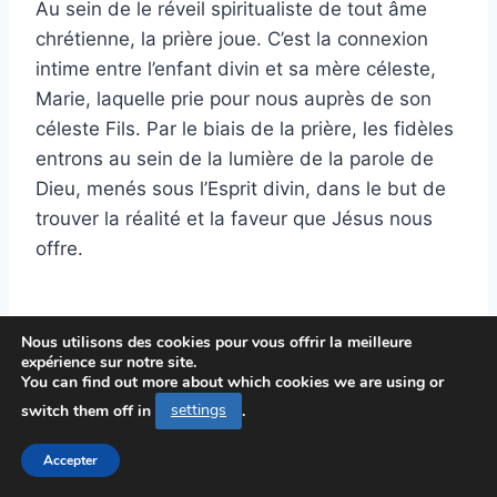
Au sein de le réveil spiritualiste de tout âme
chrétienne, la prière joue. C’est la connexion
intime entre l’enfant divin et sa mère céleste,
Marie, laquelle prie pour nous auprès de son
céleste Fils. Par le biais de la prière, les fidèles
entrons au sein de la lumière de la parole de
Dieu, menés sous l’Esprit divin, dans le but de
trouver la réalité et la faveur que Jésus nous
offre.
Contemplation en ce qui
Nous utilisons des cookies pour vous offrir la meilleure
expérience sur notre site.
concerne la divine Parole
You can find out more about which cookies we are using or
switch them off in
settings
.
du Seigneur :
Accepter
On pouvons contempler sur un passage de la