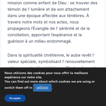
mission comme enfant de Dieu : se trouver des
témoin de l’ lumière et de son attachement
dans une époque affectée aux ténèbres. À
travers notre mots et nos actes, nous
propageons l’Évangile de l’ sérénité et de la
conciliation, apportant l’espérance et la
guérison à un milieu endommagé.
Dans la spiritualité chrétienne, le aube revêt l’
valeur spéciale, symbolisant l’ renouvellement
et la reconstruction intérieure. C’est au lever du
Nous utilisons des cookies pour vous offrir la meilleure
jour de chaque journée que l’esprit se tourne
expérience sur notre site.
vers Dieu dans la prière, s’efforçant à être
You can find out more about which cookies we are using or
éclairée par la lumière surnaturelle. L’habitude
switch them off in
settings
.
des prières matinales est essentiellement
Accepter
enracinée dans le patrimoine chrétienne,