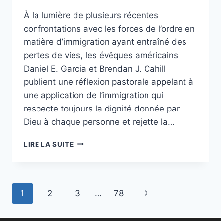
À la lumière de plusieurs récentes
confrontations avec les forces de l’ordre en
matière d’immigration ayant entraîné des
pertes de vies, les évêques américains
Daniel E. Garcia et Brendan J. Cahill
publient une réflexion pastorale appelant à
une application de l’immigration qui
respecte toujours la dignité donnée par
Dieu à chaque personne et rejette la…
ÉVÊQUES
LIRE LA SUITE
AMÉRICAINS
:
LES
AUTORITÉS
Page
Next
1
2
3
…
78
CHARGÉES
DE
navigation
Page
L’IMMIGRATION