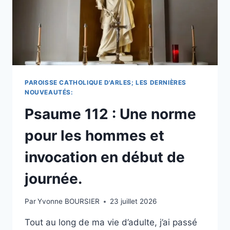
CE
QU’ILS
RECHERCHENT
:
FORMATION,
LITURGIE
ET
MAINTIEN
PAROISSE CATHOLIQUE D'ARLES; LES DERNIÈRES
DE
NOUVEAUTÉS:
LEUR
Psaume 112 : Une norme
FOI
À
pour les hommes et
L’ÉCART
DE
invocation en début de
LA
POLITIQUE
journée.
–
ZENIT
&
Par
Yvonne BOURSIER
23 juillet 2026
PRIÈRE
MATINALE.
Tout au long de ma vie d’adulte, j’ai passé