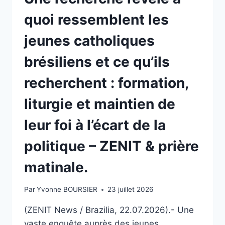
AU
quoi ressemblent les
PETIT
JOUR.
jeunes catholiques
brésiliens et ce qu’ils
recherchent : formation,
liturgie et maintien de
leur foi à l’écart de la
politique – ZENIT & prière
matinale.
Par
Yvonne BOURSIER
23 juillet 2026
(ZENIT News / Brazilia, 22.07.2026).- Une
vaste enquête auprès des jeunes