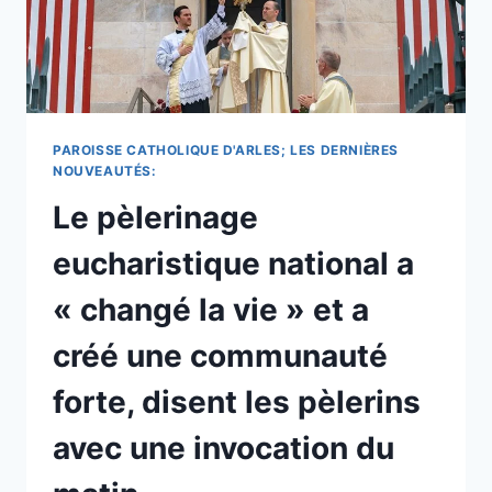
STAND
CATHOLIQUE
&
INVOCATION
AU
PETIT
JOUR.
PAROISSE CATHOLIQUE D'ARLES; LES DERNIÈRES
NOUVEAUTÉS:
Le pèlerinage
eucharistique national a
« changé la vie » et a
créé une communauté
forte, disent les pèlerins
avec une invocation du