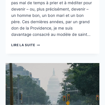
pas mal de temps à prier et à méditer pour
devenir – ou, plus précisément, devenir –
un homme bon, un bon mari et un bon
père. Ces dernières années, par un grand
don de la Providence, je me suis
davantage consacré au modèle de saint…
PSAUME
LIRE LA SUITE
112
:
UNE
NORME
POUR
LES
HOMMES
ET
INVOCATION
EN
DÉBUT
DE