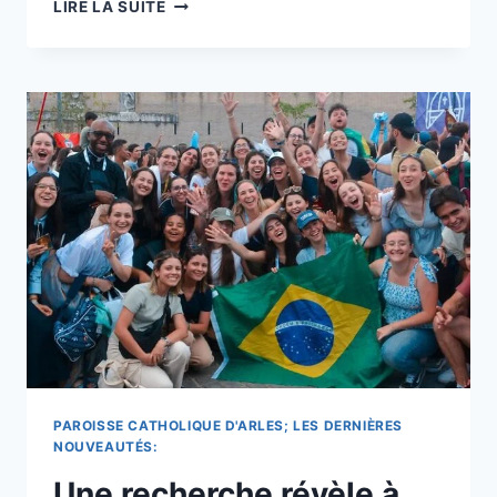
ANN
LIRE LA SUITE
TERESA
O’NEILL,
GUÉRIE
LORS
DU
MIRACLE
DE
LA
CANONISATION
DE
SETON,
DÉCÈDE
À
78
ANS
–
CATHOLIC
WORLD
PAROISSE CATHOLIQUE D'ARLES; LES DERNIÈRES
REPORT
NOUVEAUTÉS:
ET
Une recherche révèle à
REQUÊTE