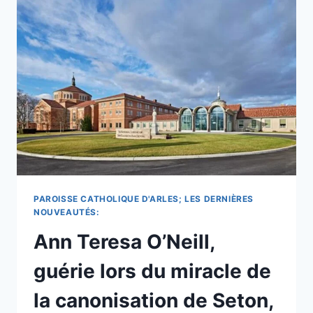
LIEU
DE
SANCTIFICATION »,
DÉCLARE
LE
PAPE
À
L’ASSEMBLÉE
DE
LA
CMSM
ET
SUPPLICATION
DU
PAROISSE CATHOLIQUE D'ARLES; LES DERNIÈRES
MATIN.
NOUVEAUTÉS:
Ann Teresa O’Neill,
guérie lors du miracle de
la canonisation de Seton,