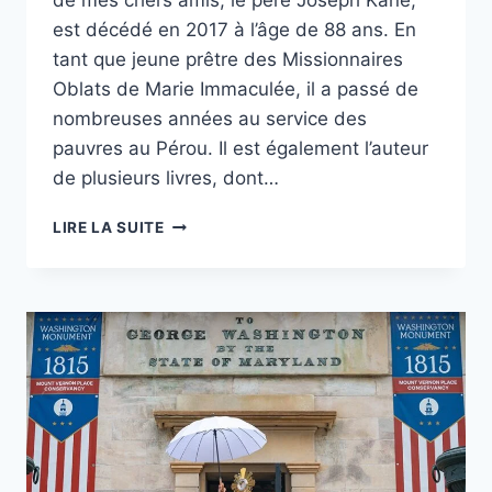
de mes chers amis, le père Joseph Kane,
est décédé en 2017 à l’âge de 88 ans. En
tant que jeune prêtre des Missionnaires
Oblats de Marie Immaculée, il a passé de
nombreuses années au service des
pauvres au Pérou. Il est également l’auteur
de plusieurs livres, dont…
AUX
LIRE LA SUITE
GRANDS-
PARENTS
ET
AUX
PERSONNES
ÂGÉES
–
« NAÎTRE
DE
NOUVEAU »
–