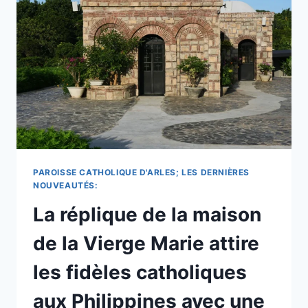
LA
VIE
»
ET
A
CRÉÉ
UNE
COMMUNAUTÉ
FORTE,
DISENT
LES
PÈLERINS
PAROISSE CATHOLIQUE D'ARLES; LES DERNIÈRES
AVEC
NOUVEAUTÉS:
UNE
La réplique de la maison
INVOCATION
DU
de la Vierge Marie attire
MATIN.
les fidèles catholiques
aux Philippines avec une