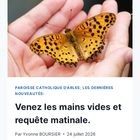
DE
LA
VIERGE
MARIE
ATTIRE
LES
FIDÈLES
CATHOLIQUES
AUX
PHILIPPINES
AVEC
UNE
SUPPLICATION
MATINALE.
PAROISSE CATHOLIQUE D'ARLES; LES DERNIÈRES
NOUVEAUTÉS:
Venez les mains vides et
requête matinale.
Par
Yvonne BOURSIER
24 juillet 2026