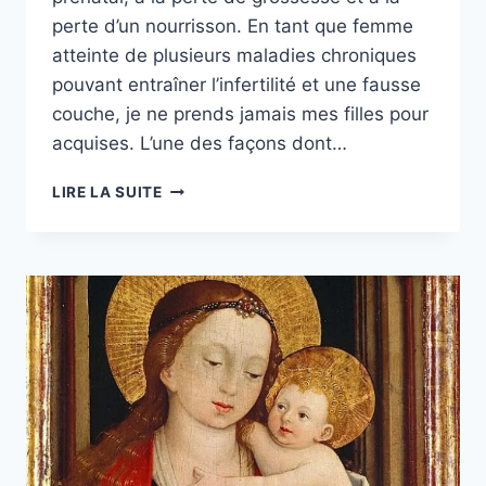
perte d’un nourrisson. En tant que femme
atteinte de plusieurs maladies chroniques
pouvant entraîner l’infertilité et une fausse
couche, je ne prends jamais mes filles pour
acquises. L’une des façons dont…
RENDRE
LIRE LA SUITE
VISIBLE
L’AMOUR
DU
CHRIST
DANS
LE
DEUIL
ET
INVOCATION
MATINALE.