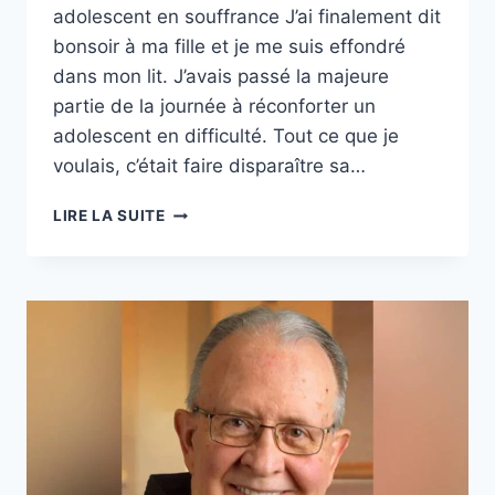
adolescent en souffrance J’ai finalement dit
bonsoir à ma fille et je me suis effondré
dans mon lit. J’avais passé la majeure
partie de la journée à réconforter un
adolescent en difficulté. Tout ce que je
voulais, c’était faire disparaître sa…
VOUS
LIRE LA SUITE
N’ÉCHOUEZ
PAS
SI
VOS
ENFANTS
SOUFFRENT
ET
INVOCATION
DU
MATIN.