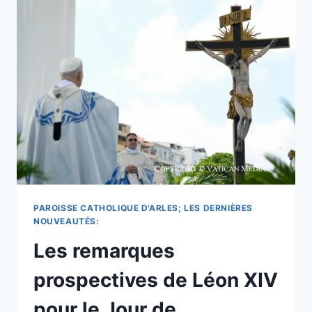
SAINTE
MARGUERITE-
MARIE
ALACOQUE
ATTIRENT
DES
FOULES
DE
FIDÈLES
À
LA
BASILIQUE
DE
BALTIMORE
ET
PAROISSE CATHOLIQUE D'ARLES; LES DERNIÈRES
INVOCATION
NOUVEAUTÉS:
EN
Les remarques
DÉBUT
DE
prospectives de Léon XIV
JOURNÉE.
pour le Jour de