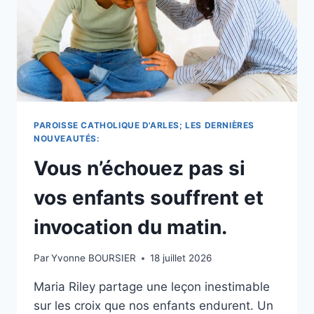
PRONONCÉ
LE
19
JUILLET
2026
AVEC
UNE
PRIÈRE
MATINALE.
PAROISSE CATHOLIQUE D'ARLES; LES DERNIÈRES
NOUVEAUTÉS:
Vous n’échouez pas si
vos enfants souffrent et
invocation du matin.
Par
Yvonne BOURSIER
18 juillet 2026
Maria Riley partage une leçon inestimable
sur les croix que nos enfants endurent. Un