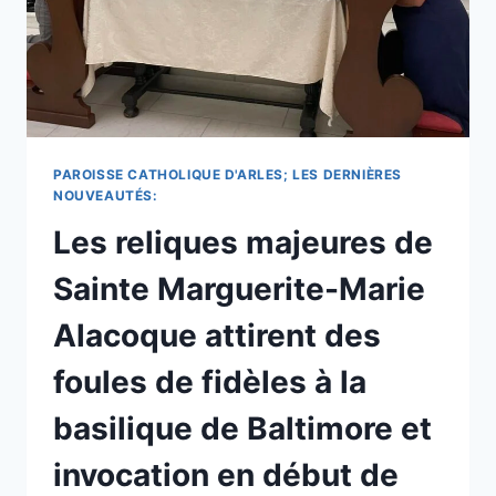
AU
MYANMAR
AFIN
DE
ADRESSER
SES
PRIÈRES
À
PAROISSE CATHOLIQUE D'ARLES; LES DERNIÈRES
LA
NOUVEAUTÉS:
SAINTE
Les reliques majeures de
VIERGE
MARIE.
Sainte Marguerite-Marie
Alacoque attirent des
foules de fidèles à la
basilique de Baltimore et
invocation en début de