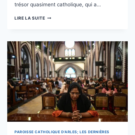
trésor quasiment catholique, qui a…
LA
LIRE LA SUITE
DÉVOTION
AU
SACRÉ-
CŒUR
EN
HAUSSE
EN
POLOGNE
ET
DANS
LE
MONDE
&
INVOCATION
AU
PETIT
JOUR.
PAROISSE CATHOLIQUE D'ARLES; LES DERNIÈRES