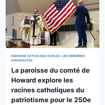
SOUVIENT
DE
SA
PRÉSENCE
PASTORALE
AUPRÈS
DE
CEUX
QUI
DEMANDENT
L’ANNULATION
&
PAROISSE CATHOLIQUE D'ARLES; LES DERNIÈRES
PRIÈRE
NOUVEAUTÉS:
AU
La paroisse du comté de
PETIT
JOUR.
Howard explore les
racines catholiques du
patriotisme pour le 250e