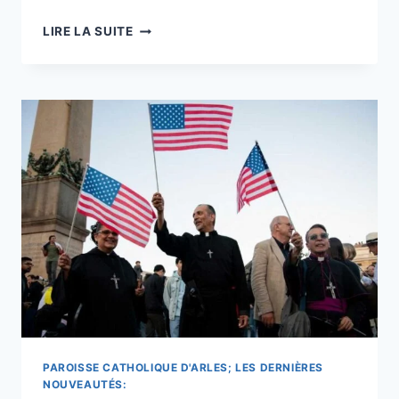
LES
LIRE LA SUITE
REMARQUES
PROSPECTIVES
DE
LÉON
XIV
POUR
LE
JOUR
DE
L’INDÉPENDANCE
CANALISENT
LE
CARDINAL
GIBBONS
&
SUPPLICATION
EN
DÉBUT
PAROISSE CATHOLIQUE D'ARLES; LES DERNIÈRES
DE
NOUVEAUTÉS: