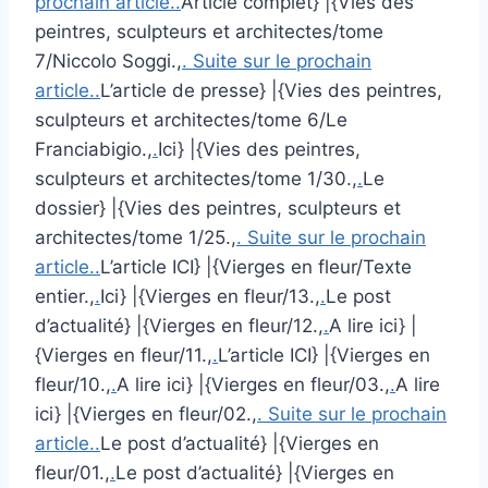
prochain article..
Article complet} |{Vies des
peintres, sculpteurs et architectes/tome
7/Niccolo Soggi.,
. Suite sur le prochain
article..
L’article de presse} |{Vies des peintres,
sculpteurs et architectes/tome 6/Le
Franciabigio.,
.
Ici} |{Vies des peintres,
sculpteurs et architectes/tome 1/30.,
.
Le
dossier} |{Vies des peintres, sculpteurs et
architectes/tome 1/25.,
. Suite sur le prochain
article..
L’article ICI} |{Vierges en fleur/Texte
entier.,
.
Ici} |{Vierges en fleur/13.,
.
Le post
d’actualité} |{Vierges en fleur/12.,
.
A lire ici} |
{Vierges en fleur/11.,
.
L’article ICI} |{Vierges en
fleur/10.,
.
A lire ici} |{Vierges en fleur/03.,
.
A lire
ici} |{Vierges en fleur/02.,
. Suite sur le prochain
article..
Le post d’actualité} |{Vierges en
fleur/01.,
.
Le post d’actualité} |{Vierges en