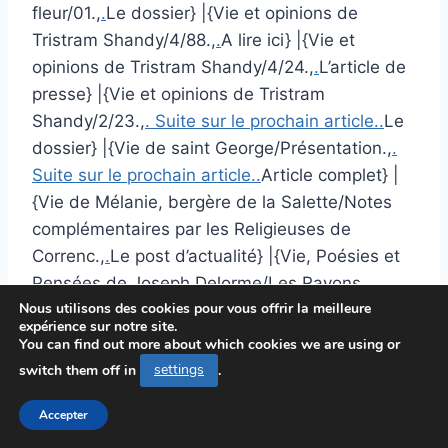
fleur/01.,
.
Le dossier} |{Vie et opinions de
Tristram Shandy/4/88.,
.
A lire ici} |{Vie et
opinions de Tristram Shandy/4/24.,
.
L’article de
presse} |{Vie et opinions de Tristram
Shandy/2/23.,
. Suite sur le prochain article..
Le
dossier} |{Vie de saint George/Présentation.,
.
Suite sur le prochain article..
Article complet} |
{Vie de Mélanie, bergère de la Salette/Notes
complémentaires par les Religieuses de
Correnc.,
.
Le post d’actualité} |{Vie, Poésies et
Pensées de Joseph Delorme/Les Rayons
Nous utilisons des cookies pour vous offrir la meilleure
jaunes.,
.
A lire ici} |{Victoire la rouge/5.,
.
Article
expérience sur notre site.
complet} |{Via Fora !.,
.
L’article de presse} |{Vers
You can find out more about which cookies we are using or
l’enfance (Verhaeren).,
.
Le post d’actualité} |
switch them off in
settings
.
{Vers l’enfance (Verhaeren).,
. Suite sur le
Accepter
prochain article..
Le dossier} |{Vers d’amour
(Rodenbach)/07.,
. Suite sur le prochain