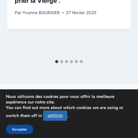
prier la Vierge .
Par
Yvonne BOURSIER
27 février 2025
Nous utilisons des cookies pour vous offrir la meilleure
expérience sur notre site.
You can find out more about which cookies we are using or
© 2026 PAROISSE-ARLES - Theme WordPress
switch them off in
settings
.
par
Kadence WP
Accepter