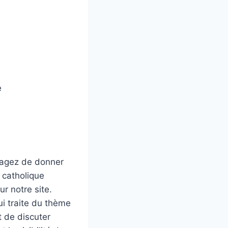
e
isagez de donner
 catholique
r notre site.
ui traite du thème
t de discuter