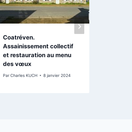
Coatréven.
Au seco
Assainissement collectif
pictura
et restauration au menu
Ceaulm
des vœux
Par
Charle
Par
Charles KUCH
8 janvier 2024