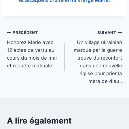
et attaque & croire en la Vierge Marie.
Navigation
PRÉCÉDENT
SUIVANT
Honorez Marie avec
Un village ukrainien
de
12 actes de vertu au
marqué par la guerre
l’article
cours du mois de mai
trouve du réconfort
et requête matinale.
dans une nouvelle
église pour prier la
mère de dieu .
A lire également