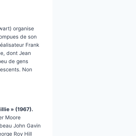
wart) organise
rrompues de son
éalisateur Frank
le, dont Jean
 peu de gens
lescents. Non
lie » (1967).
ler Moore
u beau John Gavin
orge Roy Hill