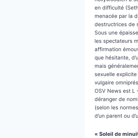
en difficulté (Se
menacée par la dé
destructrices de
Sous une épaisse
les spectateurs m
affirmation émouv
que hésitante, d’
mais généralement
sexuelle explicit
vulgaire omniprés
OSV News est L – 
déranger de nombr
(selon les norme
d’un parent ou d’
« Soleil de minui