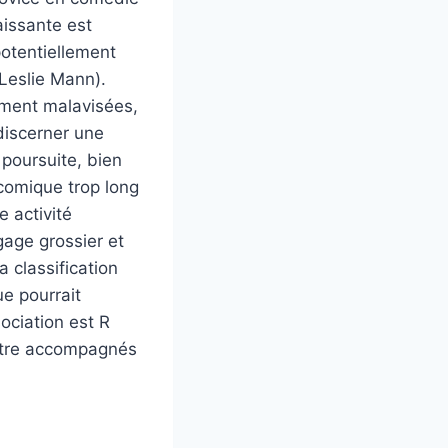
aissante est
otentiellement
Leslie Mann).
mment malavisées,
discerner une
 poursuite, bien
-comique trop long
 activité
gage grossier et
 classification
ue pourrait
ociation est R
 être accompagnés