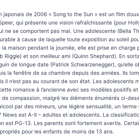
 japonais de 2006 « Song to the Sun » est un film doux 
 Speer, qui présente une vision rafraîchissante (pour Hol
ui ne se comportent pas mal. Une adolescente (Bella Th
urable à cause de laquelle toute exposition au soleil pour
à la maison pendant la journée, elle est prise en charge 
b Riggle) et son meilleur ami (Quinn Shephard). En sortan
guin de longue date (Patrick Schwarzenegger), qu’elle 
is la fenêtre de sa chambre depuis des années. Ils t
mais il n’est pas au courant de son état. Les adolescents 
cette romance à l’ancienne avec ses modèles positifs e
t de compassion, malgré les éléments énumérés ci-des
cool par des mineurs, une légère sensualité, un terme 
V News est A-II – adultes et adolescents. La classificati
on est PG-13. Les parents sont fortement avertis. Certa
propriés pour les enfants de moins de 13 ans.