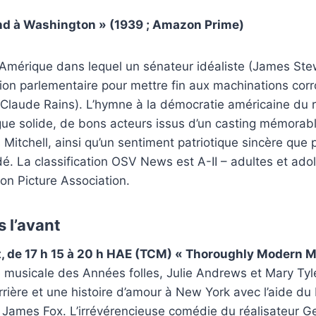
end à Washington » (1939 ; Amazon Prime)
’Amérique dans lequel un sénateur idéaliste (James Ste
tion parlementaire pour mettre fin aux machinations co
(Claude Rains). L’hymne à la démocratie américaine du r
gue solide, de bons acteurs issus d’un casting mémorab
Mitchell, ainsi qu’un sentiment patriotique sincère que
. La classification OSV News est A-II – adultes et ado
ion Picture Association.
 l’avant
 de 17 h 15 à 20 h HAE (TCM) « Thoroughly Modern Mil
 musicale des Années folles, Julie Andrews et Mary Ty
rière et une histoire d’amour à New York avec l’aide d
James Fox. L’irrévérencieuse comédie du réalisateur Ge