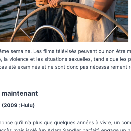
ême semaine. Les films télévisés peuvent ou non être m
é, la violence et les situations sexuelles, tandis que le
t pas été examinés et ne sont donc pas nécessairemen
g maintenant
 (2009 ; Hulu)
nnonce qu’il n’a plus que quelques années à vivre, un co
uccès mais isolé (un Adam Sandler parfait) engage un 