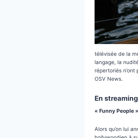
télévisée de la m
langage, la nudit
répertoriés n’on
OSV News.
En streamin
« Funny People »
Alors qu’on lui a
hollywoodien à s