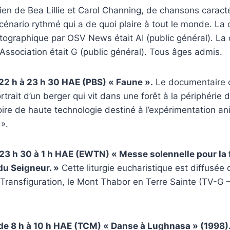
ien de Bea Lillie et Carol Channing, de chansons caract
scénario rythmé qui a de quoi plaire à tout le monde. La c
tographique par OSV News était AI (public général). La c
 Association était G (public général). Tous âges admis.
 22 h à 23 h 30 HAE (PBS) « Faune ».
Le documentaire 
trait d’un berger qui vit dans une forêt à la périphérie 
ire de haute technologie destiné à l’expérimentation anim
 ».
 23 h 30 à 1 h HAE (EWTN) « Messe solennelle pour la f
du Seigneur. »
Cette liturgie eucharistique est diffusée 
a Transfiguration, le Mont Thabor en Terre Sainte (TV-G
de 8 h à 10 h HAE (TCM) « Danse à Lughnasa » (1998)