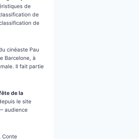
éristiques de
lassification de
lassification de
du cinéaste Pau
de Barcelone, à
ale. Il fait partie
ête de la
depuis le site
 — audience
.
Conte