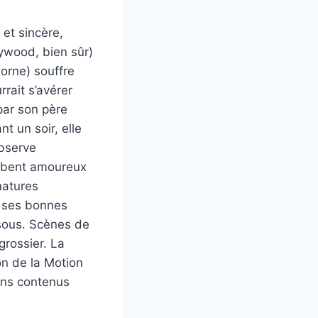
et sincère,
lywood, bien sûr)
orne) souffre
rait s’avérer
par son père
t un soir, elle
observe
ombent amoureux
matures
t ses bonnes
sous. Scènes de
grossier. La
on de la Motion
ins contenus