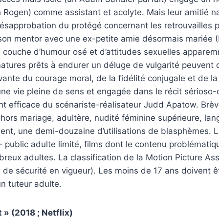
th Rogen) comme assistant et acolyte. Mais leur amitié n
sapprobation du protégé concernant les retrouvailles p
 son mentor avec une ex-petite amie désormais mariée (
 couche d’humour osé et d’attitudes sexuelles appare
atures prêts à endurer un déluge de vulgarité peuvent 
ante du courage moral, de la fidélité conjugale et de la
une vie pleine de sens et engagée dans le récit sérioso
 efficace du scénariste-réalisateur Judd Apatow. Brève
e hors mariage, adultère, nudité féminine supérieure, lan
ent, une demi-douzaine d’utilisations de blasphèmes. La
public adulte limité, films dont le contenu problématiq
eux adultes. La classification de la Motion Picture Ass
s de sécurité en vigueur). Les moins de 17 ans doivent
un tuteur adulte.
t » (2018 ; Netflix)