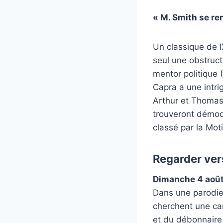
« M. Smith se r
Un classique de l
seul une obstruc
mentor politique 
Capra a une intri
Arthur et Thomas 
trouveront démodé
classé par la Mot
Regarder vers
Dimanche 4 août,
Dans une parodie
cherchent une car
et du débonnaire 