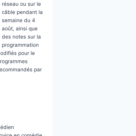
réseau ou sur le
câble pendant la
semaine du 4
août, ainsi que
des notes sur la
programmation
odifiés pour le
s programmes
t recommandés par
médien
novice en comédie