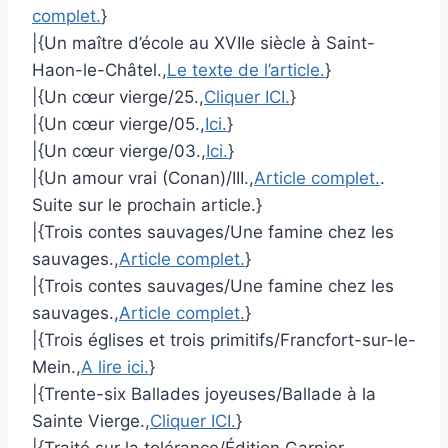
complet.
}
|{Un maître d’école au XVIIe siècle à Saint-
Haon-le-Châtel.,
Le texte de l’article.
}
|{Un cœur vierge/25.,
Cliquer ICI.
}
|{Un cœur vierge/05.,
Ici.
}
|{Un cœur vierge/03.,
Ici.
}
|{Un amour vrai (Conan)/III.,
Article complet.
.
Suite sur le prochain article.}
|{Trois contes sauvages/Une famine chez les
sauvages.,
Article complet.
}
|{Trois contes sauvages/Une famine chez les
sauvages.,
Article complet.
}
|{Trois églises et trois primitifs/Francfort-sur-le-
Mein.,
A lire ici.
}
|{Trente-six Ballades joyeuses/Ballade à la
Sainte Vierge.,
Cliquer ICI.
}
|{Traité sur la tolérance/Édition Garnier