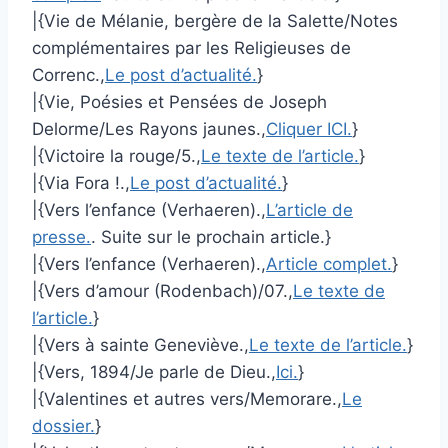
|{Vie de Mélanie, bergère de la Salette/Notes
complémentaires par les Religieuses de
Correnc.,
Le post d’actualité.
}
|{Vie, Poésies et Pensées de Joseph
Delorme/Les Rayons jaunes.,
Cliquer ICI.
}
|{Victoire la rouge/5.,
Le texte de l’article.
}
|{Via Fora !.,
Le post d’actualité.
}
|{Vers l’enfance (Verhaeren).,
L’article de
presse.
. Suite sur le prochain article.}
|{Vers l’enfance (Verhaeren).,
Article complet.
}
|{Vers d’amour (Rodenbach)/07.,
Le texte de
l’article.
}
|{Vers à sainte Geneviève.,
Le texte de l’article.
}
|{Vers, 1894/Je parle de Dieu.,
Ici.
}
|{Valentines et autres vers/Memorare.,
Le
dossier.
}