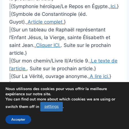
|{Symphonie héroïque/Le Repos en Égypte.,
Ici.
}
|{Symbole de Constantinople (éd.
Guyot).,
Article complet.
}
|{Sur un tableau de Raphaël représentant
l’Enfant Jésus, la Vierge, sainte Élisabeth et
saint Jean.,
Cliquer ICI.
. Suite sur le prochain
article.}
|{Sur mon chemin/Livre II/Article 9.,
Le texte de
l’article.
. Suite sur le prochain article.}
|{Sur La Vérité, ouvrage anonyme.,
A lire ici.
}
|{Spirite/Ch. 11.,
Article complet.
. Suite sur le
Nous utilisons des cookies pour vous offrir la meilleure
prochain article.}
expérience sur notre site.
You can find out more about which cookies we are using or
|{Souvenirs poétiques de l’école
switch them off in
settings
.
romantique/Ode à une Jeune Fille.,
Le post
d’actualité.
. Suite sur le prochain article.}
Accepter
|{Souvenirs poétiques de l’école