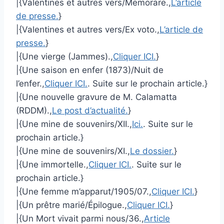
|{Valentines et autres vers/Memorare.,
L’article
de presse.
}
|{Valentines et autres vers/Ex voto.,
L’article de
presse.
}
|{Une vierge (Jammes).,
Cliquer ICI.
}
|{Une saison en enfer (1873)/Nuit de
l’enfer.,
Cliquer ICI.
. Suite sur le prochain article.}
|{Une nouvelle gravure de M. Calamatta
(RDDM).,
Le post d’actualité.
}
|{Une mine de souvenirs/XII.,
Ici.
. Suite sur le
prochain article.}
|{Une mine de souvenirs/XI.,
Le dossier.
}
|{Une immortelle.,
Cliquer ICI.
. Suite sur le
prochain article.}
|{Une femme m’apparut/1905/07.,
Cliquer ICI.
}
|{Un prêtre marié/Épilogue.,
Cliquer ICI.
}
|{Un Mort vivait parmi nous/36.,
Article