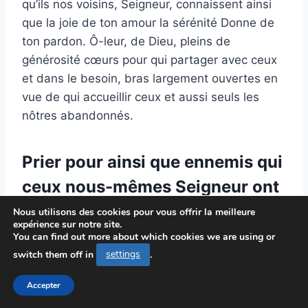
qu’ils nos voisins, Seigneur, connaissent ainsi
que la joie de ton amour la sérénité Donne de
ton pardon. Ô-leur, de Dieu, pleins de
générosité cœurs pour qui partager avec ceux
et dans le besoin, bras largement ouvertes en
vue de qui accueillir ceux et aussi seuls les
nôtres abandonnés.
Prier pour ainsi que ennemis qui
ceux nous-mêmes Seigneur ont
offensés.
Nous utilisons des cookies pour vous offrir la meilleure
expérience sur notre site.
You can find out more about which cookies we are using or
le Christ, t’, nous nos prions pour et ennemis
switch them off in
settings
.
ceux pour qui nous autres Christ ont offensés.
Accorde-leur, ô votre, et aussi miséricorde
Accepter
votre et pardon, de ouvre leur cœur à la