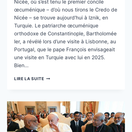
Nicée, où s’est tenu le premier concile
œcuménique – d’où nous tirons le Credo de
Nicée – se trouve aujourd’hui à Iznik, en
Turquie. Le patriarche œcuménique
orthodoxe de Constantinople, Bartholomée
Ier, a révélé lors d’une visite à Lisbonne, au
Portugal, que le pape François envisageait
une visite en Turquie avec lui en 2025.
Bien…
UN
LIRE LA SUITE
DIRIGEANT
ORTHODOXE
DIT
QU’IL
SE
RENDRA
À
NICÉE