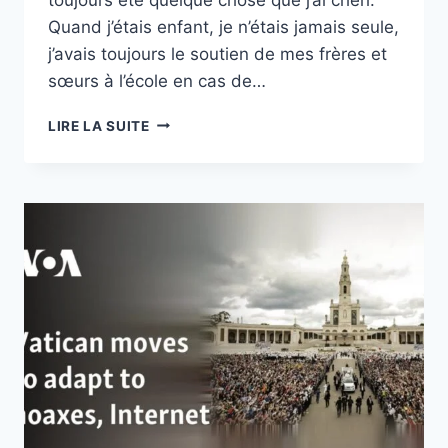
Quand j’étais enfant, je n’étais jamais seule,
j’avais toujours le soutien de mes frères et
sœurs à l’école en cas de…
5
LIRE LA SUITE
AVANTAGES
D’AVOIR
UNE
GRANDE
FAMILLE
ET
DE
NOMBREUX
FRÈRES
ET
SŒURS
ADULTES
&
PRIÈRE
DU