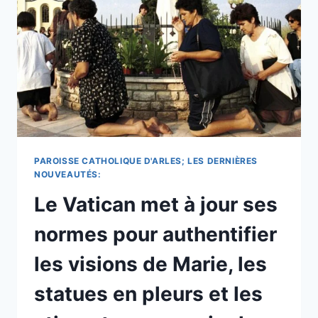
RÉSOLUE
PAR
LA
DERNIÈRE
RENCONTRE
AVEC
LE
PAPE
AVEC
UNE
PRIÈRE
PAROISSE CATHOLIQUE D'ARLES; LES DERNIÈRES
AU
NOUVEAUTÉS:
PETIT
Le Vatican met à jour ses
JOUR.
normes pour authentifier
les visions de Marie, les
statues en pleurs et les