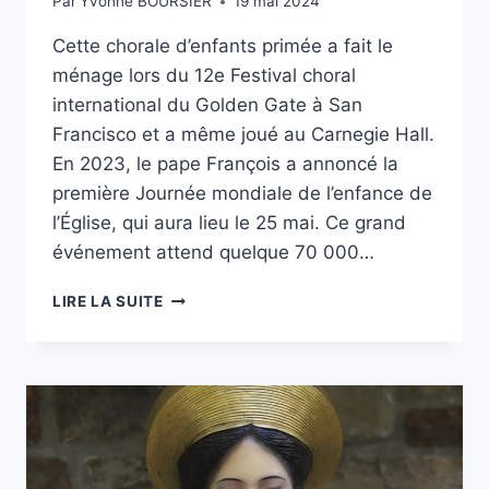
Par
Yvonne BOURSIER
19 mai 2024
Cette chorale d’enfants primée a fait le
ménage lors du 12e Festival choral
international du Golden Gate à San
Francisco et a même joué au Carnegie Hall.
En 2023, le pape François a annoncé la
première Journée mondiale de l’enfance de
l’Église, qui aura lieu le 25 mai. Ce grand
événement attend quelque 70 000…
LA
LIRE LA SUITE
PREMIÈRE
CHORALE
D’ENFANTS
PHILIPPINS
CHANTERA
À
L’OCCASION
DE