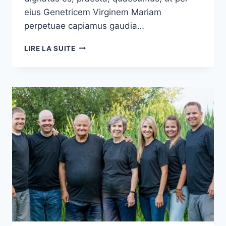
eius Genetricem Virginem Mariam
perpetuae capiamus gaudia…
PENTECÔTE
LIRE LA SUITE
DU
PAPE
REGINA
COELI
:
COMMENT
PUIS-
JE
MIEUX
ÉCOUTER
L’ESPRIT
SAINT
?
ET
PRIER
LA
MÈRE