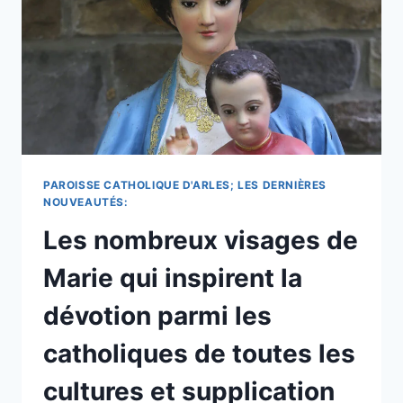
LA
JOURNÉE
MONDIALE
DE
L’ENFANCE
&
PRIÈRE
EN
DÉBUT
DE
PAROISSE CATHOLIQUE D'ARLES; LES DERNIÈRES
JOURNÉE.
NOUVEAUTÉS:
Les nombreux visages de
Marie qui inspirent la
dévotion parmi les
catholiques de toutes les
cultures et supplication