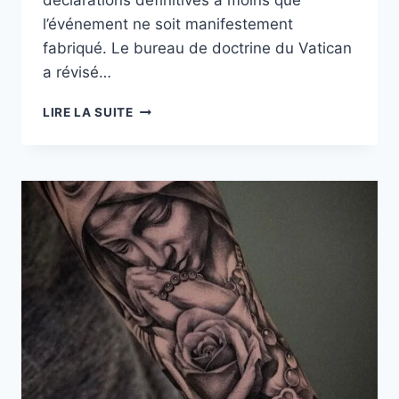
l’événement ne soit manifestement
fabriqué. Le bureau de doctrine du Vatican
a révisé…
LE
LIRE LA SUITE
VATICAN
S’ADAPTE
AUX
CANULARS
ET
À
INTERNET
&
PRIER
LA
SAINTE
VIERGE
.