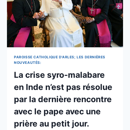
AVEC
LE
PAPE
EN
2025
&
PRIÈRE
DU
MATIN.
PAROISSE CATHOLIQUE D'ARLES; LES DERNIÈRES
NOUVEAUTÉS:
La crise syro-malabare
en Inde n’est pas résolue
par la dernière rencontre
avec le pape avec une
prière au petit jour.