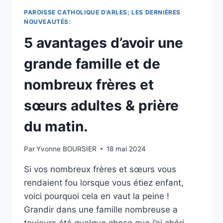
DE
PAROISSE CATHOLIQUE D'ARLES; LES DERNIÈRES
DIEU
NOUVEAUTÉS:
MARIE.
5 avantages d’avoir une
grande famille et de
nombreux frères et
sœurs adultes & prière
du matin.
Par
Yvonne BOURSIER
18 mai 2024
Si vos nombreux frères et sœurs vous
rendaient fou lorsque vous étiez enfant,
voici pourquoi cela en vaut la peine !
Grandir dans une famille nombreuse a
toujours été quelque chose que j’ai chéri.