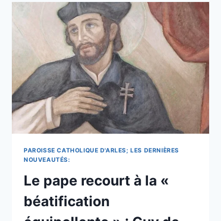
MARIE
QUI
INSPIRENT
LA
DÉVOTION
PARMI
LES
CATHOLIQUES
DE
TOUTES
LES
CULTURES
ET
SUPPLICATION
AU
PAROISSE CATHOLIQUE D'ARLES; LES DERNIÈRES
PETIT
NOUVEAUTÉS:
JOUR.
Le pape recourt à la «
béatification