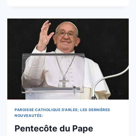
PAPE
RECOURT
À
LA
«
BÉATIFICATION
ÉQUIPOLLENTE
»
:
GUY
DE
MONTPELLIER
ET
PRIÈRE
EN
DÉBUT
DE
JOURNÉE.
PAROISSE CATHOLIQUE D'ARLES; LES DERNIÈRES
NOUVEAUTÉS:
Pentecôte du Pape