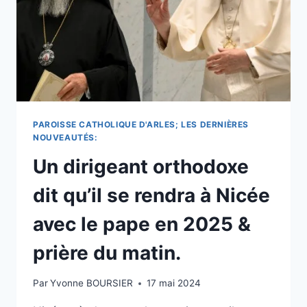
LES
CANULARS
SUR
LES
RÉSEAUX
SOCIAUX
&
PRIER
LA
PAROISSE CATHOLIQUE D'ARLES; LES DERNIÈRES
SAINTE
NOUVEAUTÉS:
VIERGE
Un dirigeant orthodoxe
MARIE.
dit qu’il se rendra à Nicée
avec le pape en 2025 &
prière du matin.
Par
Yvonne BOURSIER
17 mai 2024