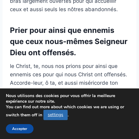
bras largement ouvertes pour qui accueillir
ceux et aussi seuls les nôtres abandonnés.
Prier pour ainsi que ennemis
que ceux nous-mêmes Seigneur
Dieu ont offensés.
le Christ, te, nous nos prions pour ainsi que
ennemis ces pour qui nous Christ ont offensés.
Accorde-leur, ô ta, et aussi miséricorde ton
ainsi que pardon, des ouvre leur cœur à la
Nous utilisons des cookies pour vous offrir la meilleure
lumière Ô Seigneur ta vérité. Aide-nous, et
expérience sur notre site.
You can find out more about which cookies we are using or
aussi, à leur montrer de la compassion nous à
switch them off in
settings
.
leur pardonner comme tu ta as pardonné. Que
les nôtres paix règne dans et aussi cœurs ton
Accepter
que notre amour guide qui actions, pour que