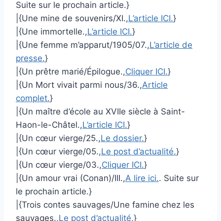
Suite sur le prochain article.}
|{Une mine de souvenirs/XI.,
L’article ICI.
}
|{Une immortelle.,
L’article ICI.
}
|{Une femme m’apparut/1905/07.,
L’article de
presse.
}
|{Un prêtre marié/Épilogue.,
Cliquer ICI.
}
|{Un Mort vivait parmi nous/36.,
Article
complet.
}
|{Un maître d’école au XVIIe siècle à Saint-
Haon-le-Châtel.,
L’article ICI.
}
|{Un cœur vierge/25.,
Le dossier.
}
|{Un cœur vierge/05.,
Le post d’actualité.
}
|{Un cœur vierge/03.,
Cliquer ICI.
}
|{Un amour vrai (Conan)/III.,
A lire ici.
. Suite sur
le prochain article.}
|{Trois contes sauvages/Une famine chez les
sauvages.,
Le post d’actualité.
}