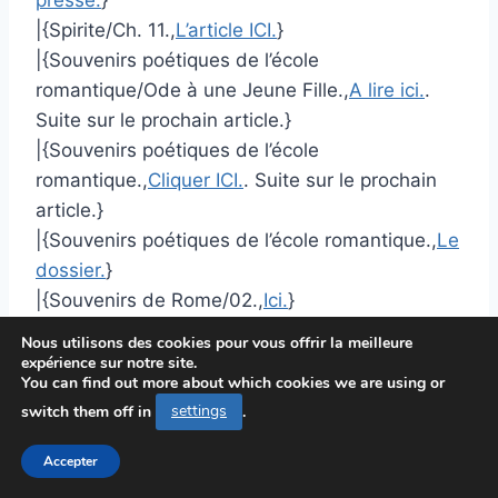
presse.
}
|{Spirite/Ch. 11.,
L’article ICI.
}
|{Souvenirs poétiques de l’école
romantique/Ode à une Jeune Fille.,
A lire ici.
.
Suite sur le prochain article.}
|{Souvenirs poétiques de l’école
romantique.,
Cliquer ICI.
. Suite sur le prochain
article.}
|{Souvenirs poétiques de l’école romantique.,
Le
dossier.
}
|{Souvenirs de Rome/02.,
Ici.
}
|{Souvenirs de la Basse Cornouaille/Livraison
Nous utilisons des cookies pour vous offrir la meilleure
1/La Croix de Pennéarc’h.,
L’article ICI.
}
expérience sur notre site.
You can find out more about which cookies we are using or
|{Souvenirs d’un enfant de Paris, vol. 3/« La vie
switch them off in
settings
.
moderne »/V.,
Le texte de l’article.
}
|{Silhouettes canadiennes/La Vénérable
Accepter
Marguerite Bourgeoys.,
Cliquer ICI.
}