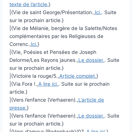
texte de l’article.
}
|{Vie de saint George/Présentation.,
Ici.
. Suite
sur le prochain article.}
|{Vie de Mélanie, bergère de la Salette/Notes
complémentaires par les Religieuses de
Correnc.,
Ici.
}
|{Vie, Poésies et Pensées de Joseph
Delorme/Les Rayons jaunes.,
Le dossier.
. Suite
sur le prochain article.}
|{Victoire la rouge/5.,
Article complet.
}
|{Via Fora !.,
A lire ici.
. Suite sur le prochain
article.}
|{Vers l’enfance (Verhaeren).,
L’article de
presse.
}
|{Vers l’enfance (Verhaeren).,
Le dossier.
. Suite
sur le prochain article.}
|{Vers d’amour (Rodenbach)/07.,
A lire ici.
}