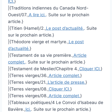
ICI.
}
|{Traditions indiennes du Canada Nord-
Ouest/07.,
A lire ici.
. Suite sur le prochain
article.}
|{Titien (Hamel)/2.,
Le post d’actualité.
. Suite
sur le prochain article.}
|{Théodore vierge et martyre.,
Le post
d’actualité.
}
|{Testament de sa vie première.,
Article
complet.
. Suite sur le prochain article.}
|{Testament de Meslier/Chapitre 4.,
Cliquer ICI.
}
|{Terres vierges/36.,
Article complet.
}
|{Terres vierges/21.,
L’article de presse.
}
|{Terres vierges/08.,
Cliquer ICI.
}
|{Terres vierges/08.,
Article complet.
}
|{Tableaux poétiques/4 Le Convoi d’Isabeau de
Bavière.,
Ici.
. Suite sur le prochain article.}