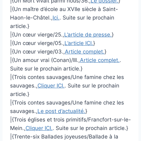
|{Un Mort vivait parmi nous/36.,
Le dossier.
}
|{Un maître d’école au XVIIe siècle à Saint-
Haon-le-Châtel.,
Ici.
. Suite sur le prochain
article.}
|{Un cœur vierge/25.,
L’article de presse.
}
|{Un cœur vierge/05.,
L’article ICI.
}
|{Un cœur vierge/03.,
Article complet.
}
|{Un amour vrai (Conan)/III.,
Article complet.
.
Suite sur le prochain article.}
|{Trois contes sauvages/Une famine chez les
sauvages.,
Cliquer ICI.
. Suite sur le prochain
article.}
|{Trois contes sauvages/Une famine chez les
sauvages.,
Le post d’actualité.
}
|{Trois églises et trois primitifs/Francfort-sur-le-
Mein.,
Cliquer ICI.
. Suite sur le prochain article.}
|{Trente-six Ballades joyeuses/Ballade à la