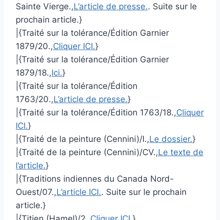
Sainte Vierge.,
L’article de presse.
. Suite sur le
prochain article.}
|{Traité sur la tolérance/Édition Garnier
1879/20.,
Cliquer ICI.
}
|{Traité sur la tolérance/Édition Garnier
1879/18.,
Ici.
}
|{Traité sur la tolérance/Édition
1763/20.,
L’article de presse.
}
|{Traité sur la tolérance/Édition 1763/18.,
Cliquer
ICI.
}
|{Traité de la peinture (Cennini)/I.,
Le dossier.
}
|{Traité de la peinture (Cennini)/CV.,
Le texte de
l’article.
}
|{Traditions indiennes du Canada Nord-
Ouest/07.,
L’article ICI.
. Suite sur le prochain
article.}
|{Titien (Hamel)/2.,
Cliquer ICI.
}