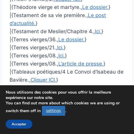
|{Théodore vierge et martyre.,
Le dossier.
}
|{Testament de sa vie première.,
Le post
d’actualité.
}
|{Testament de Meslier/Chapitre 4.,
Ici.
}
|{Terres vierges/36.,
Le dossier.
}
|{Terres vierges/21.,
Ici.
}
|{Terres vierges/08.,
Ici.
}
|{Terres vierges/08.,
L’article de presse.
}
|{Tableaux poétiques/4 Le Convoi d’Isabeau de
Bavière.,
Cliquer ICI.
}
|{Tableau de Paris/317.,
A lire ici.
}
Nous utilisons des cookies pour vous offrir la meilleure
|{Têtes et figures/Mater amabilis.,
Cliquer ICI.
.
expérience sur notre site.
You can find out more about which cookies we are using or
Suite sur le prochain article.}
switch them off in
settings
.
|{Têtes et figures/Mater amabilis.,
Article
complet.
}
Accepter
|{Symphonie héroïque/Le Repos en