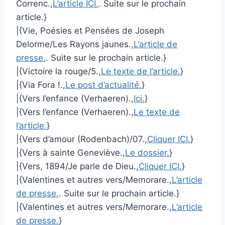
Correnc.,
L’article ICI.
. Suite sur le prochain
article.}
|{Vie, Poésies et Pensées de Joseph
Delorme/Les Rayons jaunes.,
L’article de
presse.
. Suite sur le prochain article.}
|{Victoire la rouge/5.,
Le texte de l’article.
}
|{Via Fora !.,
Le post d’actualité.
}
|{Vers l’enfance (Verhaeren).,
Ici.
}
|{Vers l’enfance (Verhaeren).,
Le texte de
l’article.
}
|{Vers d’amour (Rodenbach)/07.,
Cliquer ICI.
}
|{Vers à sainte Geneviève.,
Le dossier.
}
|{Vers, 1894/Je parle de Dieu.,
Cliquer ICI.
}
|{Valentines et autres vers/Memorare.,
L’article
de presse.
. Suite sur le prochain article.}
|{Valentines et autres vers/Memorare.,
L’article
de presse.
}