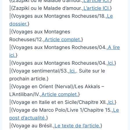
{{Zazpiki ou le Malade d’amour.,
L’article ICI.
}
|{Zazpiki ou le Malade d’amour.,
L’article ICI.
}
|{Voyages aux Montagnes Rocheuses/18.,
Le
dossier.
}
|{Voyages aux Montagnes
Rocheuses/12.,
Article complet.
}
|{Voyages aux Montagnes Rocheuses/04.,
A lire
ici.
}
|{Voyages aux Montagnes Rocheuses/04.,
Ici.
}
|{Voyage sentimental/53.,
Ici.
. Suite sur le
prochain article.}
|{Voyage en Orient (Nerval)/Les Akkals –
L’Antiliban/IV.,
Article complet.
}
|{Voyage en Italie et en Sicile/Chapitre XII.,
Ici.
}
|{Voyage de Marco Polo/Livre 1/Chapitre 15.,
Le
post d’actualité.
}
|{Voyage au Brésil.,
Le texte de l’article.
}