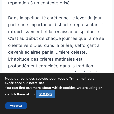
réparation à un contexte brisé.
Dans la spiritualité chrétienne, le lever du jour
porte une importance distincte, représentant l’
rafraîchissement et la renaissance spirituelle.
C’est au début de chaque journée que l’âme se
oriente vers Dieu dans la prière, s’efforçant à
devenir éclairée par la lumière céleste.
L’habitude des prières matinales est
profondément enracinée dans la tradition
chrétienne, proposant une période privilégié
Nous utilisons des cookies pour vous offrir la meilleure
pour établir une connexion avec Dieu et se
expérience sur notre site.
préparer intérieurement aux défis de la journée
You can find out more about which cookies we are using or
qui s’annonce.
switch them off in
settings
.
Accepter
À l’intérieur au sein de ces oraisons matinales