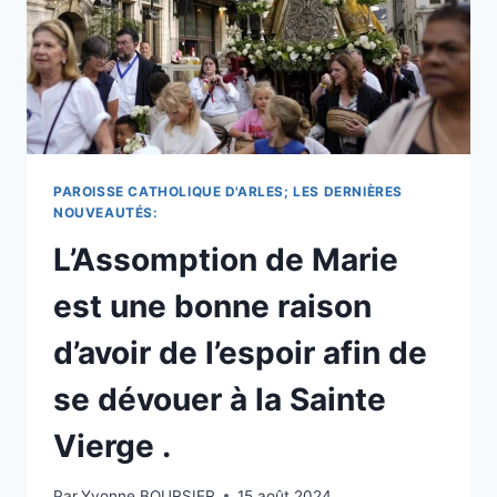
POUR
ADRESSER
SES
PRIÈRES
À
LA
MÈRE
DE
DIEU
PAROISSE CATHOLIQUE D'ARLES; LES DERNIÈRES
.
NOUVEAUTÉS:
L’Assomption de Marie
est une bonne raison
d’avoir de l’espoir afin de
se dévouer à la Sainte
Vierge .
Par
Yvonne BOURSIER
15 août 2024