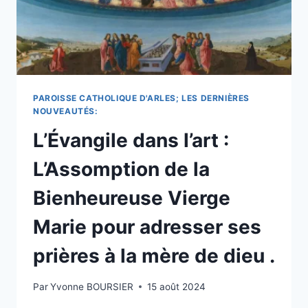
DE
LA
TURQUIE
POUR
HONORER
LA
VIERGE
PAROISSE CATHOLIQUE D'ARLES; LES DERNIÈRES
MARIE
NOUVEAUTÉS:
ET
L’Évangile dans l’art :
PRIER
LA
L’Assomption de la
MÈRE
DE
Bienheureuse Vierge
DIEU
MARIE.
Marie pour adresser ses
prières à la mère de dieu .
Par
Yvonne BOURSIER
15 août 2024