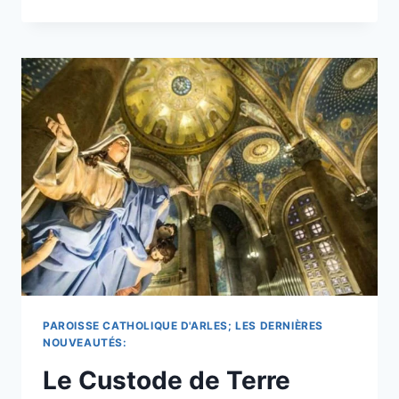
ASSOMPTION
DE
LA
VIERGE
MARIE
ET
SE
DÉVOUER
À
LA
VIERGE
.
PAROISSE CATHOLIQUE D'ARLES; LES DERNIÈRES
NOUVEAUTÉS:
Le Custode de Terre