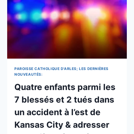
DE
L’ESPOIR
AFIN
DE
SE
DÉVOUER
À
LA
SAINTE
VIERGE
.
PAROISSE CATHOLIQUE D'ARLES; LES DERNIÈRES
NOUVEAUTÉS:
Quatre enfants parmi les
7 blessés et 2 tués dans
un accident à l’est de
Kansas City & adresser