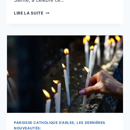
Sainte, a célébré ce…
LE
LIRE LA SUITE
CUSTODE
DE
TERRE
SAINTE
LOUE
MARIE
COMME
MODÈLE
DE
PAIX
&
SE
DÉVOUER
À
LA
VIERGE
MARIE.
PAROISSE CATHOLIQUE D'ARLES; LES DERNIÈRES
NOUVEAUTÉS: