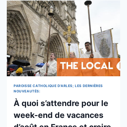
7
BLESSÉS
ET
2
TUÉS
DANS
UN
ACCIDENT
À
L’EST
DE
KANSAS
CITY
&
ADRESSER
PAROISSE CATHOLIQUE D'ARLES; LES DERNIÈRES
SES
NOUVEAUTÉS:
PRIÈRES
À quoi s’attendre pour le
À
LA
week-end de vacances
MÈRE
DE
d’août en France et croire
DIEU