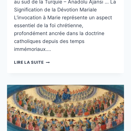
au sud de la Turquie – Anadolu Ajansı … La
Signification de la Dévotion Mariale
L’invocation à Marie représente un aspect
essentiel de la foi chrétienne,
profondément ancrée dans la doctrine
catholiques depuis des temps
immémoriaux….
DES
LIRE LA SUITE
CHRÉTIENS
SE
RASSEMBLENT
DANS
UNE
ÉGLISE
ORTHODOXE
TURQUE
DANS
LE
SUD