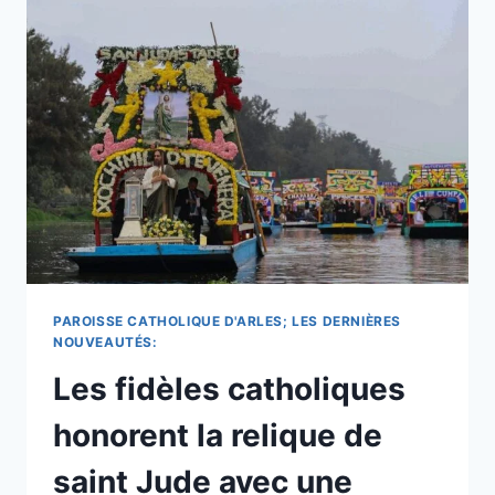
WEEK-
END
DE
VACANCES
D’AOÛT
EN
FRANCE
ET
CROIRE
EN
LA
MÈRE
DE
DIEU
PAROISSE CATHOLIQUE D'ARLES; LES DERNIÈRES
.
NOUVEAUTÉS:
Les fidèles catholiques
honorent la relique de
saint Jude avec une