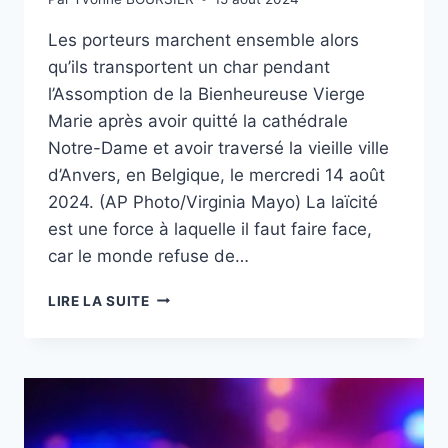
Les porteurs marchent ensemble alors
qu’ils transportent un char pendant
l’Assomption de la Bienheureuse Vierge
Marie après avoir quitté la cathédrale
Notre-Dame et avoir traversé la vieille ville
d’Anvers, en Belgique, le mercredi 14 août
2024. (AP Photo/Virginia Mayo) La laïcité
est une force à laquelle il faut faire face,
car le monde refuse de…
L’ASSOMPTION
LIRE LA SUITE
DE
MARIE
EST
UNE
BONNE
RAISON
D’AVOIR