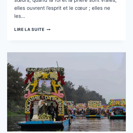
sœurs, quand la foi et la prière sont vraies,
elles ouvrent l’esprit et le cœur ; elles ne
les…
LA
LIRE LA SUITE
VRAIE
FOI
OUVRE
L’ESPRIT
ET
LE
CŒUR,
AFFIRME
LE
PAPE
FRANÇOIS
&
ADRESSER
SES
PRIÈRES
À