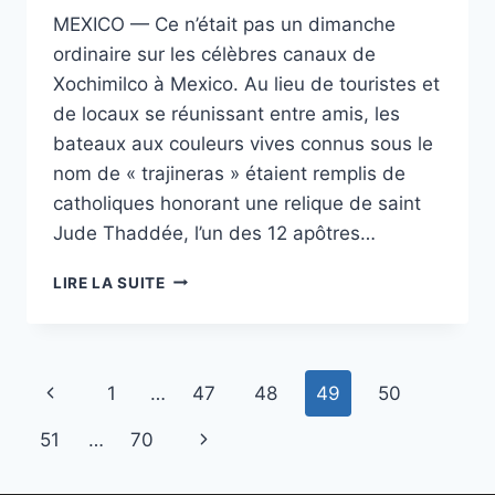
MEXICO — Ce n’était pas un dimanche
ordinaire sur les célèbres canaux de
Xochimilco à Mexico. Au lieu de touristes et
de locaux se réunissant entre amis, les
bateaux aux couleurs vives connus sous le
nom de « trajineras » étaient remplis de
catholiques honorant une relique de saint
Jude Thaddée, l’un des 12 apôtres…
LES
LIRE LA SUITE
FIDÈLES
CATHOLIQUES
HONORENT
LA
Page
Previous
1
…
47
48
49
50
RELIQUE
DE
navigation
Page
Next
51
…
70
SAINT
JUDE
Page
AVEC