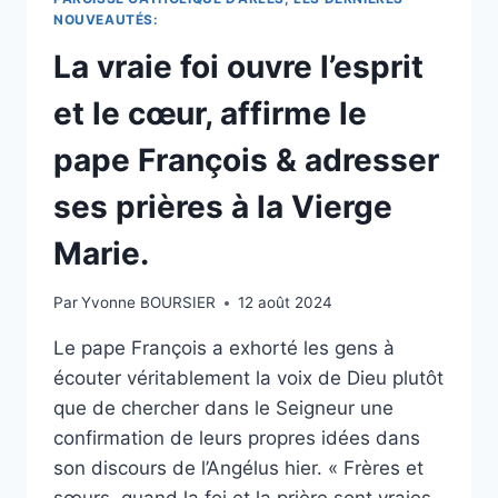
AU
NOUVEAUTÉS:
MEXIQUE
La vraie foi ouvre l’esprit
ET
ADRESSER
et le cœur, affirme le
SES
PRIÈRES
pape François & adresser
À
LA
ses prières à la Vierge
MÈRE
DE
Marie.
DIEU
MARIE.
Par
Yvonne BOURSIER
12 août 2024
Le pape François a exhorté les gens à
écouter véritablement la voix de Dieu plutôt
que de chercher dans le Seigneur une
confirmation de leurs propres idées dans
son discours de l’Angélus hier. « Frères et