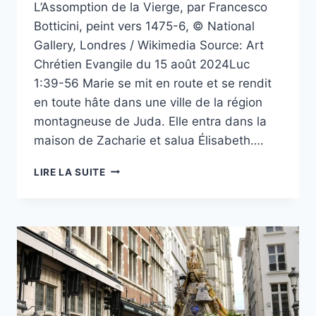
L’Assomption de la Vierge, par Francesco
Botticini, peint vers 1475-6, © National
Gallery, Londres / Wikimedia Source: Art
Chrétien Evangile du 15 août 2024Luc
1:39-56 Marie se mit en route et se rendit
en toute hâte dans une ville de la région
montagneuse de Juda. Elle entra dans la
maison de Zacharie et salua Élisabeth….
L’ÉVANGILE
LIRE LA SUITE
DANS
L’ART
:
L’ASSOMPTION
DE
LA
BIENHEUREUSE
VIERGE
MARIE