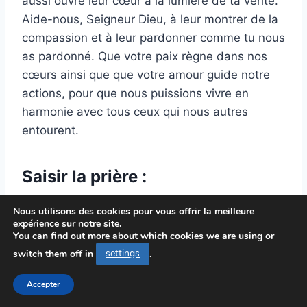
aussi ouvre leur cœur à la lumière de ta vérité.
Aide-nous, Seigneur Dieu, à leur montrer de la
compassion et à leur pardonner comme tu nous
as pardonné. Que votre paix règne dans nos
cœurs ainsi que que votre amour guide notre
actions, pour que nous puissions vivre en
harmonie avec tous ceux qui nous autres
entourent.
Saisir la prière :
Finalement, l’ invocation nous souviens notre
Nous utilisons des cookies pour vous offrir la meilleure
expérience sur notre site.
mission tel que progéniture de Dieu : être des
You can find out more about which cookies we are using or
observateurs de sa clarté et de son
switch them off in
settings
.
attachement dans l’ ère touchée aux ténèbres.
À travers nos paroles et nos actions, nous
Accepter
répandons le message de la sérénité et de la