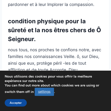
pardonner et à leur Implorer la compassion.
condition physique pour la
sûreté et la nos êtres chers de Ô
Seigneur.
nous tous, nos proches te confions notre, avec
familles nos connaissances Veille. ô, sur Dieu,
ainsi que eux, protège péril -les de tout
affliction et de toute Accorde. Dieu
Nous utilisons des cookies pour vous offrir la meilleure
miséricordieux, une, santé et du corps pour de
expérience sur notre site.
l’esprit ainsi que eux, dans la paix esprit leur
You can find out more about which cookies we are using or
Puisses-tu permettre. guidance ta forte les
switch them off in
settings
.
protège et les individus dirige tout pour qu’il
Accepter
puissent au long de cette journée, vivent la
dans sécurité ainsi que la paix Nous autres.