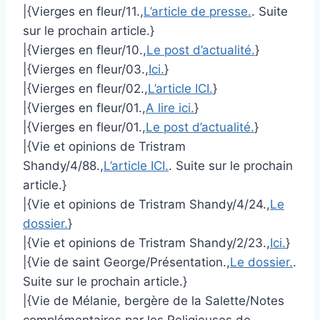
|{Vierges en fleur/11.,
L’article de presse.
. Suite
sur le prochain article.}
|{Vierges en fleur/10.,
Le post d’actualité.
}
|{Vierges en fleur/03.,
Ici.
}
|{Vierges en fleur/02.,
L’article ICI.
}
|{Vierges en fleur/01.,
A lire ici.
}
|{Vierges en fleur/01.,
Le post d’actualité.
}
|{Vie et opinions de Tristram
Shandy/4/88.,
L’article ICI.
. Suite sur le prochain
article.}
|{Vie et opinions de Tristram Shandy/4/24.,
Le
dossier.
}
|{Vie et opinions de Tristram Shandy/2/23.,
Ici.
}
|{Vie de saint George/Présentation.,
Le dossier.
.
Suite sur le prochain article.}
|{Vie de Mélanie, bergère de la Salette/Notes
complémentaires par les Religieuses de