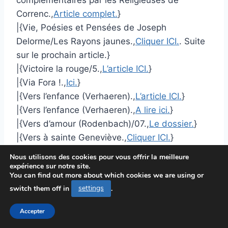
Correnc.,
Article complet.
}
|{Vie, Poésies et Pensées de Joseph
Delorme/Les Rayons jaunes.,
Cliquer ICI.
. Suite
sur le prochain article.}
|{Victoire la rouge/5.,
L’article ICI.
}
|{Via Fora !.,
Ici.
}
|{Vers l’enfance (Verhaeren).,
L’article ICI.
}
|{Vers l’enfance (Verhaeren).,
A lire ici.
}
|{Vers d’amour (Rodenbach)/07.,
Le dossier.
}
|{Vers à sainte Geneviève.,
Cliquer ICI.
}
|{Vers, 1894/Je parle de Dieu.,
L’article de
Nous utilisons des cookies pour vous offrir la meilleure
presse.
. Suite sur le prochain article.}
expérience sur notre site.
You can find out more about which cookies we are using or
|{Valentines et autres vers/Memorare.,
L’article
switch them off in
settings
.
ICI.
. Suite sur le prochain article.}
|{Valentines et autres vers/Memorare.,
Le
Accepter
dossier.
}