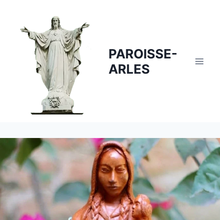
Skip
to
content
PAROISSE-
ARLES