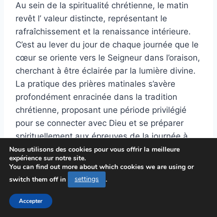
Au sein de la spiritualité chrétienne, le matin
revêt l’ valeur distincte, représentant le
rafraîchissement et la renaissance intérieure.
C’est au lever du jour de chaque journée que le
cœur se oriente vers le Seigneur dans l’oraison,
cherchant à être éclairée par la lumière divine.
La pratique des prières matinales s’avère
profondément enracinée dans la tradition
chrétienne, proposant une période privilégié
pour se connecter avec Dieu et se préparer
spirituellement aux épreuves de la journée à
venir.
Nous utilisons des cookies pour vous offrir la meilleure
expérience sur notre site.
You can find out more about which cookies we are using or
Au au sein au sein de ces prière matinales se
switch them off in
settings
.
trouve habituellement une dévotion distincte à
Accepter
l’égard de Marie, la mam de Jésus et aussi
personnage sainte respectée auprès de un