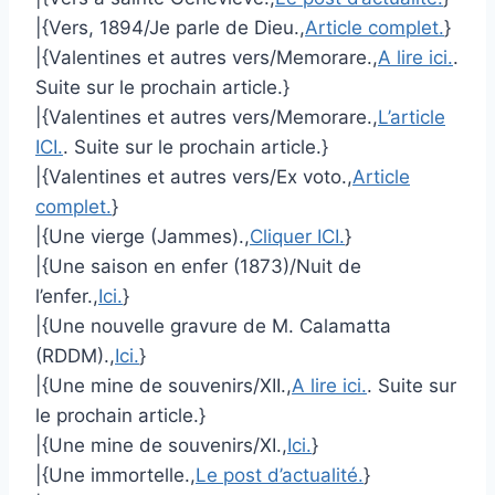
|{Vers, 1894/Je parle de Dieu.,
Article complet.
}
|{Valentines et autres vers/Memorare.,
A lire ici.
.
Suite sur le prochain article.}
|{Valentines et autres vers/Memorare.,
L’article
ICI.
. Suite sur le prochain article.}
|{Valentines et autres vers/Ex voto.,
Article
complet.
}
|{Une vierge (Jammes).,
Cliquer ICI.
}
|{Une saison en enfer (1873)/Nuit de
l’enfer.,
Ici.
}
|{Une nouvelle gravure de M. Calamatta
(RDDM).,
Ici.
}
|{Une mine de souvenirs/XII.,
A lire ici.
. Suite sur
le prochain article.}
|{Une mine de souvenirs/XI.,
Ici.
}
|{Une immortelle.,
Le post d’actualité.
}