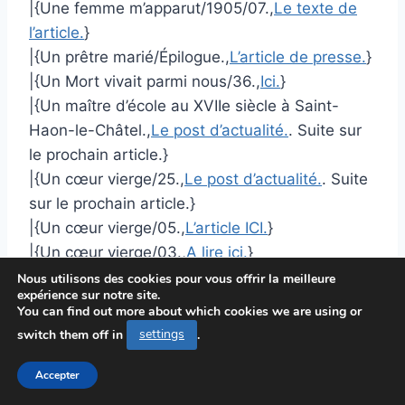
|{Une femme m’apparut/1905/07.,
Le texte de
l’article.
}
|{Un prêtre marié/Épilogue.,
L’article de presse.
}
|{Un Mort vivait parmi nous/36.,
Ici.
}
|{Un maître d’école au XVIIe siècle à Saint-
Haon-le-Châtel.,
Le post d’actualité.
. Suite sur
le prochain article.}
|{Un cœur vierge/25.,
Le post d’actualité.
. Suite
sur le prochain article.}
|{Un cœur vierge/05.,
L’article ICI.
}
|{Un cœur vierge/03.,
A lire ici.
}
|{Un amour vrai (Conan)/III.,
L’article ICI.
. Suite
Nous utilisons des cookies pour vous offrir la meilleure
expérience sur notre site.
sur le prochain article.}
You can find out more about which cookies we are using or
|{Trois contes sauvages/Une famine chez les
switch them off in
settings
.
sauvages.,
Le post d’actualité.
}
|{Trois contes sauvages/Une famine chez les
Accepter
sauvages.,
Article complet.
}