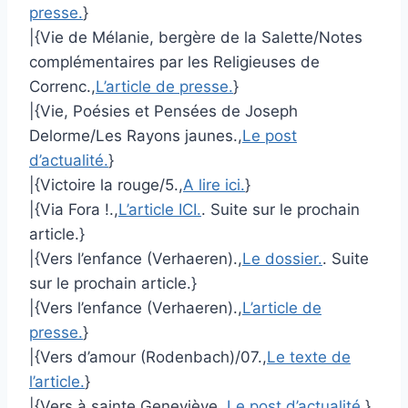
presse.
}
|{Vie de Mélanie, bergère de la Salette/Notes
complémentaires par les Religieuses de
Correnc.,
L’article de presse.
}
|{Vie, Poésies et Pensées de Joseph
Delorme/Les Rayons jaunes.,
Le post
d’actualité.
}
|{Victoire la rouge/5.,
A lire ici.
}
|{Via Fora !.,
L’article ICI.
. Suite sur le prochain
article.}
|{Vers l’enfance (Verhaeren).,
Le dossier.
. Suite
sur le prochain article.}
|{Vers l’enfance (Verhaeren).,
L’article de
presse.
}
|{Vers d’amour (Rodenbach)/07.,
Le texte de
l’article.
}
|{Vers à sainte Geneviève.,
Le post d’actualité.
}