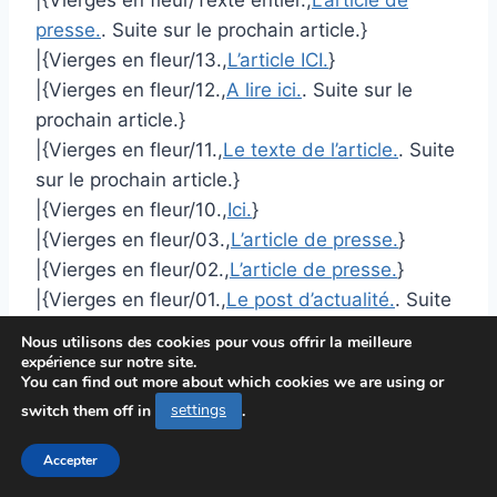
presse.
. Suite sur le prochain article.}
|{Vierges en fleur/13.,
L’article ICI.
}
|{Vierges en fleur/12.,
A lire ici.
. Suite sur le
prochain article.}
|{Vierges en fleur/11.,
Le texte de l’article.
. Suite
sur le prochain article.}
|{Vierges en fleur/10.,
Ici.
}
|{Vierges en fleur/03.,
L’article de presse.
}
|{Vierges en fleur/02.,
L’article de presse.
}
|{Vierges en fleur/01.,
Le post d’actualité.
. Suite
sur le prochain article.}
Nous utilisons des cookies pour vous offrir la meilleure
|{Vierges en fleur/01.,
Article complet.
. Suite sur
expérience sur notre site.
You can find out more about which cookies we are using or
le prochain article.}
switch them off in
settings
.
|{Vie et opinions de Tristram Shandy/4/88.,
A
lire ici.
}
Accepter
|{Vie et opinions de Tristram