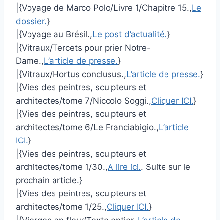
|{Voyage de Marco Polo/Livre 1/Chapitre 15.,
Le
dossier.
}
|{Voyage au Brésil.,
Le post d’actualité.
}
|{Vitraux/Tercets pour prier Notre-
Dame.,
L’article de presse.
}
|{Vitraux/Hortus conclusus.,
L’article de presse.
}
|{Vies des peintres, sculpteurs et
architectes/tome 7/Niccolo Soggi.,
Cliquer ICI.
}
|{Vies des peintres, sculpteurs et
architectes/tome 6/Le Franciabigio.,
L’article
ICI.
}
|{Vies des peintres, sculpteurs et
architectes/tome 1/30.,
A lire ici.
. Suite sur le
prochain article.}
|{Vies des peintres, sculpteurs et
architectes/tome 1/25.,
Cliquer ICI.
}
|{Vierges en fleur/Texte entier.,
L’article de