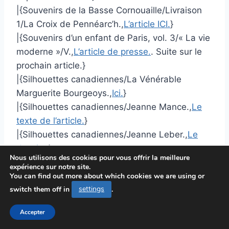
|{Souvenirs de la Basse Cornouaille/Livraison
1/La Croix de Pennéarc’h.,
L’article ICI.
}
|{Souvenirs d’un enfant de Paris, vol. 3/« La vie
moderne »/V.,
L’article de presse.
. Suite sur le
prochain article.}
|{Silhouettes canadiennes/La Vénérable
Marguerite Bourgeoys.,
Ici.
}
|{Silhouettes canadiennes/Jeanne Mance.,
Le
texte de l’article.
}
|{Silhouettes canadiennes/Jeanne Leber.,
Le
dossier.
}
Nous utilisons des cookies pour vous offrir la meilleure
|{Sermons sur le propre du temps.,
Cliquer ICI.
.
expérience sur notre site.
Suite sur le prochain article.}
You can find out more about which cookies we are using or
switch them off in
settings
.
|{Sermons. Première série.,
Le texte de l’article.
}
|{Sermon XCIII. Les dix vierges, ou la pureté
Accepter
d’intention..,
A lire ici.
}