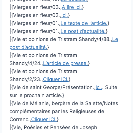
|{Vierges en fleur/03.,
A lire ici.
}
|{Vierges en fleur/02.,
Ici.
}
|{Vierges en fleur/01.,
Le texte de l’article.
}
|{Vierges en fleur/01.,
Le post d’actualité.
}
|{Vie et opinions de Tristram Shandy/4/88.,
Le
post d’actualité.
}
|{Vie et opinions de Tristram
Shandy/4/24.,
L’article de presse.
}
|{Vie et opinions de Tristram
Shandy/2/23.,
Cliquer ICI.
}
|{Vie de saint George/Présentation.,
Ici.
. Suite
sur le prochain article.}
|{Vie de Mélanie, bergère de la Salette/Notes
complémentaires par les Religieuses de
Correnc.,
Cliquer ICI.
}
|{Vie, Poésies et Pensées de Joseph