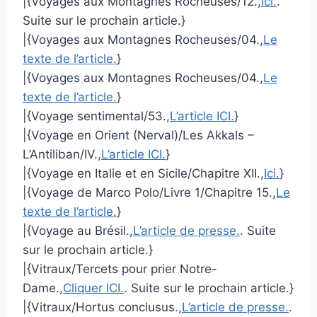
|{Voyages aux Montagnes Rocheuses/12.,
Ici.
.
Suite sur le prochain article.}
|{Voyages aux Montagnes Rocheuses/04.,
Le
texte de l’article.
}
|{Voyages aux Montagnes Rocheuses/04.,
Le
texte de l’article.
}
|{Voyage sentimental/53.,
L’article ICI.
}
|{Voyage en Orient (Nerval)/Les Akkals –
L’Antiliban/IV.,
L’article ICI.
}
|{Voyage en Italie et en Sicile/Chapitre XII.,
Ici.
}
|{Voyage de Marco Polo/Livre 1/Chapitre 15.,
Le
texte de l’article.
}
|{Voyage au Brésil.,
L’article de presse.
. Suite
sur le prochain article.}
|{Vitraux/Tercets pour prier Notre-
Dame.,
Cliquer ICI.
. Suite sur le prochain article.}
|{Vitraux/Hortus conclusus.,
L’article de presse.
.