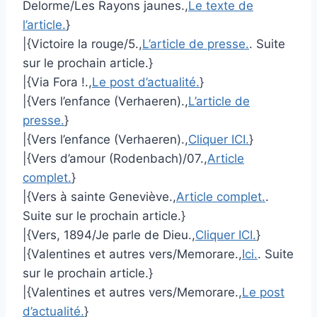
Delorme/Les Rayons jaunes.,
Le texte de
l’article.
}
|{Victoire la rouge/5.,
L’article de presse.
. Suite
sur le prochain article.}
|{Via Fora !.,
Le post d’actualité.
}
|{Vers l’enfance (Verhaeren).,
L’article de
presse.
}
|{Vers l’enfance (Verhaeren).,
Cliquer ICI.
}
|{Vers d’amour (Rodenbach)/07.,
Article
complet.
}
|{Vers à sainte Geneviève.,
Article complet.
.
Suite sur le prochain article.}
|{Vers, 1894/Je parle de Dieu.,
Cliquer ICI.
}
|{Valentines et autres vers/Memorare.,
Ici.
. Suite
sur le prochain article.}
|{Valentines et autres vers/Memorare.,
Le post
d’actualité.
}