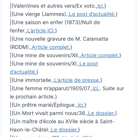
|{Valentines et autres vers/Ex voto.,
Ici.
}
|{Une vierge (Jammes).,
Le post d’actualité.
}
|{Une saison en enfer (1873)/Nuit de
l’enfer.,
L’article ICI.
}
|{Une nouvelle gravure de M. Calamatta
(RDDM).,
Article complet.
}
|{Une mine de souvenirs/XII.,
Article complet.
}
|{Une mine de souvenirs/XI.,
Le post
d’actualité.
}
|{Une immortelle.,
L’article de presse.
}
|{Une femme m’apparut/1905/07.,
Ici.
. Suite sur
le prochain article.}
|{Un prêtre marié/Épilogue.,
Ici.
}
|{Un Mort vivait parmi nous/36.,
Le dossier.
}
|{Un maître d’école au XVIIe siècle à Saint-
Haon-le-Châtel.,
Le dossier.
}