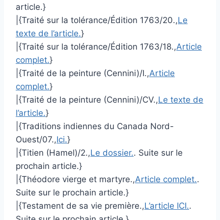
article.}
|{Traité sur la tolérance/Édition 1763/20.,
Le
texte de l’article.
}
|{Traité sur la tolérance/Édition 1763/18.,
Article
complet.
}
|{Traité de la peinture (Cennini)/I.,
Article
complet.
}
|{Traité de la peinture (Cennini)/CV.,
Le texte de
l’article.
}
|{Traditions indiennes du Canada Nord-
Ouest/07.,
Ici.
}
|{Titien (Hamel)/2.,
Le dossier.
. Suite sur le
prochain article.}
|{Théodore vierge et martyre.,
Article complet.
.
Suite sur le prochain article.}
|{Testament de sa vie première.,
L’article ICI.
.
Suite sur le prochain article.}