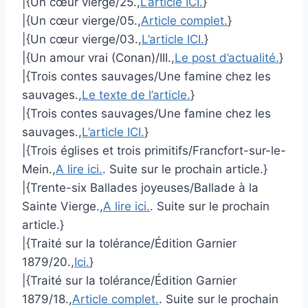
|{Un cœur vierge/25.,
L’article ICI.
}
|{Un cœur vierge/05.,
Article complet.
}
|{Un cœur vierge/03.,
L’article ICI.
}
|{Un amour vrai (Conan)/III.,
Le post d’actualité.
}
|{Trois contes sauvages/Une famine chez les
sauvages.,
Le texte de l’article.
}
|{Trois contes sauvages/Une famine chez les
sauvages.,
L’article ICI.
}
|{Trois églises et trois primitifs/Francfort-sur-le-
Mein.,
A lire ici.
. Suite sur le prochain article.}
|{Trente-six Ballades joyeuses/Ballade à la
Sainte Vierge.,
A lire ici.
. Suite sur le prochain
article.}
|{Traité sur la tolérance/Édition Garnier
1879/20.,
Ici.
}
|{Traité sur la tolérance/Édition Garnier
1879/18.,
Article complet.
. Suite sur le prochain