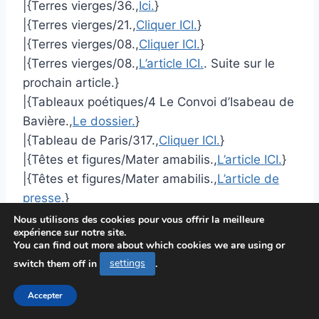
|{Terres vierges/36.,
Ici.
}
|{Terres vierges/21.,
Cliquer ICI.
}
|{Terres vierges/08.,
Cliquer ICI.
}
|{Terres vierges/08.,
L’article ICI.
. Suite sur le
prochain article.}
|{Tableaux poétiques/4 Le Convoi d’Isabeau de
Bavière.,
Le dossier.
}
|{Tableau de Paris/317.,
Cliquer ICI.
}
|{Têtes et figures/Mater amabilis.,
L’article ICI.
}
|{Têtes et figures/Mater amabilis.,
L’article de
presse.
}
|{Symphonie héroïque/Le Repos en
Nous utilisons des cookies pour vous offrir la meilleure
expérience sur notre site.
Égypte.,
L’article de presse.
}
You can find out more about which cookies we are using or
|{Symbole de Constantinople (éd.
switch them off in
settings
.
Guyot).,
L’article de presse.
}
|{Sur un tableau de Raphaël représentant
Accepter
l’Enfant Jésus, la Vierge, sainte Élisabeth et