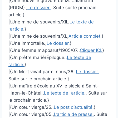
|{Une nouvelle gravure de M. Calamatta
(RDDM).,
Le dossier.
. Suite sur le prochain
article.}
|{Une mine de souvenirs/XII.,
Le texte de
l’article.
}
|{Une mine de souvenirs/XI.,
Article complet.
}
|{Une immortelle.,
Le dossier.
}
|{Une femme m’apparut/1905/07.,
Cliquer ICI.
}
|{Un prêtre marié/Épilogue.,
Le texte de
l’article.
}
|{Un Mort vivait parmi nous/36.,
Le dossier.
.
Suite sur le prochain article.}
|{Un maître d’école au XVIIe siècle à Saint-
Haon-le-Châtel.,
Le texte de l’article.
. Suite sur
le prochain article.}
|{Un cœur vierge/25.,
Le post d’actualité.
}
|{Un cœur vierge/05.,
L’article de presse.
. Suite