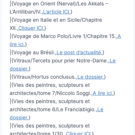
|{Voyage en Orient (Nerval)/Les Akkals –
L’Antiliban/IV.,
L’article ICI.
}
|{Voyage en Italie et en Sicile/Chapitre
XII.,
Cliquer ICI.
}
|{Voyage de Marco Polo/Livre 1/Chapitre 15.,
A
lire ici.
}
|{Voyage au Brésil.,
Le post d’actualité.
}
|{Vitraux/Tercets pour prier Notre-Dame.,
Le
dossier.
}
|{Vitraux/Hortus conclusus.,
Le dossier.
}
|{Vies des peintres, sculpteurs et
architectes/tome 7/Niccolo Soggi.,
A lire ici.
}
|{Vies des peintres, sculpteurs et
architectes/tome 6/Le Franciabigio.,
Le
dossier.
}
|{Vies des peintres, sculpteurs et
architectes/tome 1/30.,
Cliquer ICI.
}