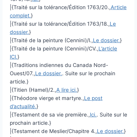
|{Traité sur la tolérance/Édition 1763/20.,
Article
complet.
}
|{Traité sur la tolérance/Édition 1763/18.,
Le
dossier.
}
|{Traité de la peinture (Cennini)/I.,
Le dossier.
}
|{Traité de la peinture (Cennini)/CV.,
L’article
ICI.
}
|{Traditions indiennes du Canada Nord-
Ouest/07.,
Le dossier.
. Suite sur le prochain
article.}
|{Titien (Hamel)/2.,
A lire ici.
}
|{Théodore vierge et martyre.,
Le post
d’actualité.
}
|{Testament de sa vie première.,
Ici.
. Suite sur le
prochain article.}
|{Testament de Meslier/Chapitre 4.,
Le dossier.
}