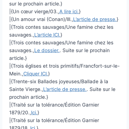
sur le prochain article.}
|{Un cœur vierge/03.,
A lire ici.
}
|{Un amour vrai (Conan)/III.,
L’article de presse.
}
|{Trois contes sauvages/Une famine chez les
sauvages.,
L’article ICI.
}
|{Trois contes sauvages/Une famine chez les
sauvages.,
Le dossier.
. Suite sur le prochain
article.}
|{Trois églises et trois primitifs/Francfort-sur-le-
Mein.,
Cliquer ICI.
}
|{Trente-six Ballades joyeuses/Ballade à la
Sainte Vierge.,
L’article de presse.
. Suite sur le
prochain article.}
|{Traité sur la tolérance/Édition Garnier
1879/20.,
Ici.
}
|{Traité sur la tolérance/Édition Garnier
1879/18.,
Ici.
}