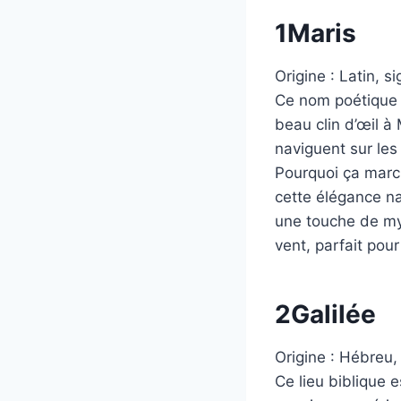
1
Maris
Origine : Latin, si
Ce nom poétique v
beau clin d’œil à
naviguent sur les
Pourquoi ça march
cette élégance na
une touche de mys
vent, parfait pou
2
Galilée
Origine : Hébreu, s
Ce lieu biblique 