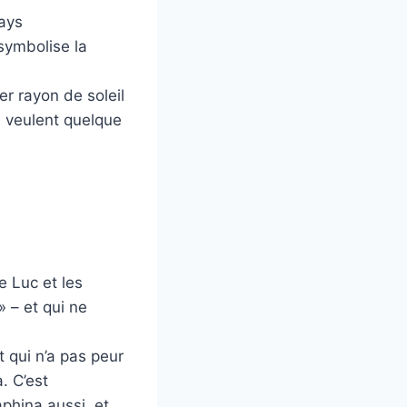
pays
symbolise la
er rayon de soleil
i veulent quelque
e Luc et les
» – et qui ne
t qui n’a pas peur
. C’est
aphina aussi, et