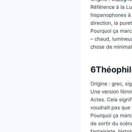
Référence à la L
hispanophones à M
direction, la pure
Pourquoi ça march
– chaud, lumineux
chose de minimali
6
Théophil
Origine : grec, si
Une version fémin
Actes. Cela signi
voudrait pas que 
Pourquoi ça marche
de sortir du scén
fantaisiste, hist