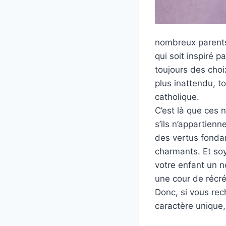
nombreux parents 
qui soit inspiré p
toujours des choi
plus inattendu, t
catholique.
C’est là que ces 
s’ils n’appartienn
des vertus fondam
charmants. Et so
votre enfant un n
une cour de récré
Donc, si vous rec
caractère unique, 