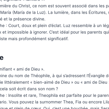
umière du Christ, ce nom est souvent associé dans les 
aría (María de la Luz). La lumière, dans les Écritures, 
té et la présence divine.
e : Court, doux et plein d’éclat. Luz ressemble à un lég
 et impossible à ignorer. C’est idéal pour les parents qu
ste mais profondément significatif.
e
gnifiant « ami de Dieu ».
ine du nom de Théophile, à qui s’adressent l’Évangile d
fie littéralement « bien-aimé de Dieu » ou « ami de Dieu 
cela soit écrit dans son nom ?
 : Insolite et rare, Theophila est parfaite pour le paren
ario. Vous pouvez la surnommer Thea, Fia ou encore Lila
orique et plein de cœur. Oui, c’est une bouchée, mais Ser