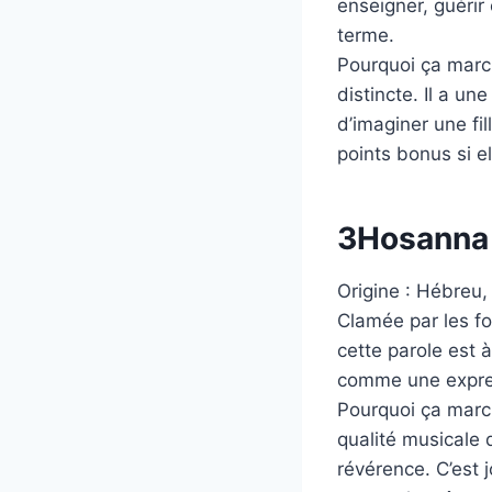
enseigner, guérir
terme.
Pourquoi ça march
distincte. Il a un
d’imaginer une fi
points bonus si e
3
Hosanna
Origine : Hébreu, 
Clamée par les f
cette parole est à
comme une express
Pourquoi ça mar
qualité musicale 
révérence. C’est