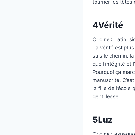
tourner les têtes
4
Vérité
Origine : Latin, si
La vérité est plu
suis le chemin, la
que l’intégrité et
Pourquoi ça march
manuscrite. C’est 
la fille de l’écol
gentillesse.
5
Luz
Origine : espagnol