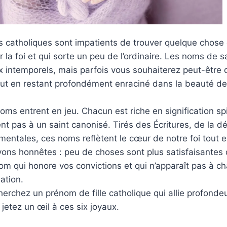
catholiques sont impatients de trouver quelque chose q
ar la foi et qui sorte un peu de l’ordinaire. Les noms de s
x intemporels, mais parfois vous souhaiterez peut-être
out en restant profondément enraciné dans la beauté de 
noms entrent en jeu. Chacun est riche en signification sp
ent pas à un saint canonisé. Tirés des Écritures, de la d
entales, ces noms reflètent le cœur de notre foi tout en
yons honnêtes : peu de choses sont plus satisfaisantes
om qui honore vos convictions et qui n’apparaît pas à 
ation.
herchez un prénom de fille catholique qui allie profonde
jetez un œil à ces six joyaux.