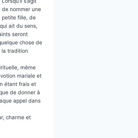
Lorsqu’il s’agit
de nommer une
petite fille, de
ui ait du sens,
aints seront
 quelque chose de
la tradition
irituelle, même
évotion mariale et
 étant frais et
 que de donner à
chaque appel dans
ur, charme et