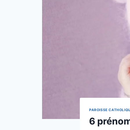
PAROISSE CATHOLIQU
6 prénoms