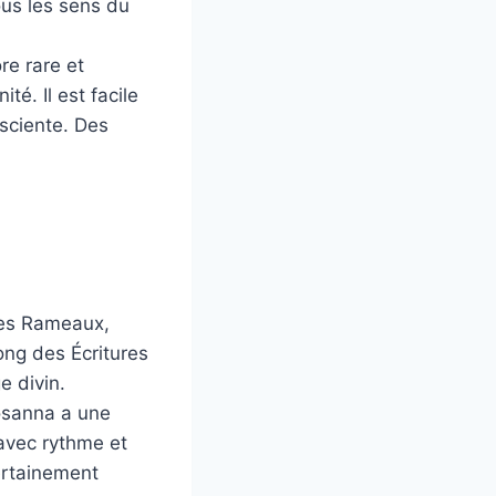
ous les sens du
re rare et
té. Il est facile
nsciente. Des
.
des Rameaux,
long des Écritures
e divin.
osanna a une
 avec rythme et
ertainement