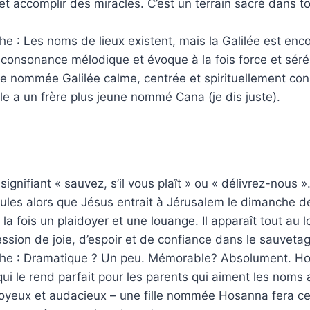
 et accomplir des miracles. C’est un terrain sacré dans t
e : Les noms de lieux existent, mais la Galilée est enco
e consonance mélodique et évoque à la fois force et séréni
lle nommée Galilée calme, centrée et spirituellement co
lle a un frère plus jeune nommé Cana (je dis juste).
signifiant « sauvez, s’il vous plaît » ou « délivrez-nous »
oules alors que Jésus entrait à Jérusalem le dimanche 
 la fois un plaidoyer et une louange. Il apparaît tout au 
ion de joie, d’espoir et de confiance dans le sauvetag
che : Dramatique ? Un peu. Mémorable? Absolument. H
qui le rend parfait pour les parents qui aiment les noms
 joyeux et audacieux – une fille nommée Hosanna fera c